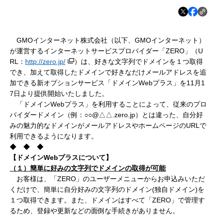
GMOインターネット株式会社（以下、GMOインターネット）
が運営するインターネットサービスプロバイダー「ZERO」（U
RL：
http://zero.jp/
）は、好きな文字列でドメインを１つ取得
でき、加えて取得したドメインで好きなだけメールアドレスを追
加できる新オプションサービス「ドメインWebプラス」を11月1
7日より提供開始いたしました。
「ドメインWebプラス」を利用することによって、従来のプロ
バイダードメイン（例：○○@△△.zero.jp）とは違った、自分好
みの魅力的なドメインがメールアドレスやホームページのURLで
利用できるようになります。
◆ ◆ ◆
【ドメインWeb
プラスについて】
（１）簡単に好みの文字列でドメインの取得が
可能
お客様は、
「
ZERO」のユーザーメニューからお申込みいただ
くだけで、簡単に自分好みの文字列のドメイン(独自ドメイン)を
１つ取得できます。
また、ドメインはすべて「
ZERO」で管理す
るため、登録や更新などの面倒な手続きがありません。