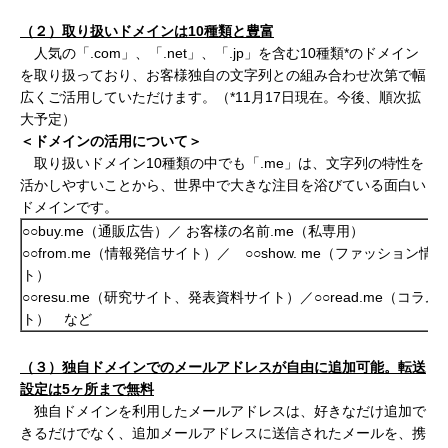
（２）取り扱いドメインは10
種類と豊富
人気の「.com」、「.net」、「.jp」を含む10種類*のドメイン
を取り扱っており、
お客様独自の文字列との組み合わせ次第で幅
広くご活用していただけます。（
*11月17日現在。今後、順次拡
大予定）
＜ドメインの活用について＞
取り扱いドメイン10種類の中でも「.me」は、文字列の特性を
活かしやすいことから、世界中で大きな注目を浴びている面白い
ドメインです。
○○buy.me（通販広告）／ お客様の名前.me（私専用）
○○from.me（情報発信サイト）／ ○○show. me（ファッション情
ト）
○○resu.me（研究サイト、発表資料サイト）／○○read.me（コラ
ト） など
（
３
）
独自ドメインでのメールアドレスが自由に追加可能。転送
設定は
5
ヶ所まで無料
独自ドメインを利用したメールアドレスは、好きなだけ追加で
きるだけでなく、追加メールアドレスに送信されたメールを、携