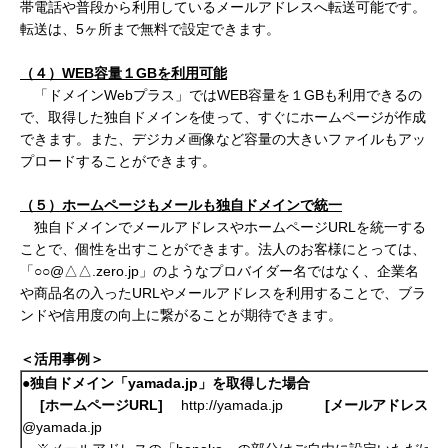
帯電話や普段から利用しているメールアドレスへ転送可能です。
転送は、5ヶ所まで無料で設定できます。
（４）WEB
容量１GB
を利用可能
「ドメインWebプラス」ではWEB容量を１GBも利用できるの
で、取得した独自ドメインを使って、すぐにホームページが作成
できます。また、デジカメ画像など容量の大きいファイルもアッ
プロードすることができます。
（５）
ホームページもメールも独自ドメインで統一
独自ドメインでメールアドレスやホームページURLを統一する
ことで、個性を出すことができます。法人のお客様にとっては、
「○○@△△.zero.jp」のようなプロバイダー名ではなく、企業名
や商品名の入ったURLやメールアドレスを利用することで、ブラ
ンドや信用度の向上に繋がることが期待できます。
＜活用事例＞
●独自ドメイン「yamada.jp
」を取得した場合
[
ホームページURL]
http://yamada.jp
[
メールアドレス]
@yamada.jp