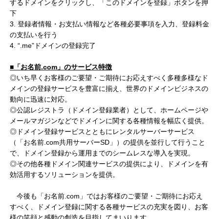
するドメインをクリックし、「このドメインを登録」ボタンを押
下
3. 登録者情報・お支払い情報など各種必要事項を入力、登録料金
の支払いを行う
4. “.me”ドメインの登録完了
■「お名前
.com
」のサービス特徴
◎いち早くお客様のご要望・ご期待にお応えすべく多種多様なド
メインの登録サービスを豊富に揃え、世界のドメインビジネスの
動向に迅速に対応。
◎公認レジストラ（ドメイン登録業者）として、ホームページや
メールマガジンなどでドメインに関する各種情報を幅広く提供。
◎ドメイン登録サービスとともにレンタルサーバーサービス
（「お名前.com共用サーバー
SD」）の提供を並行して行うこと
で、ドメイン登録から運用までのシームレスな導入を実現。
◎その他各種ドメイン関連サービスの提供により、ドメインを有
効活用するソリューションを提供。
今後も「お名前.com」ではお客様のご要望・ご期待にお応え
すべく、ドメイン登録に関する各種サービスの充実を図り、お客
様の笑顔と感動の創造を目指してまいります。