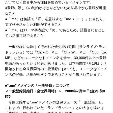
だけでなく世界中から注目を集めているドメインです。
●
登録に際しての制約がほとんどないため世界中から登録が可能
なこと
●
「.me」は英語で「私」を意味する「me（ミー）」に当たり、
文字列を活かした利用ができること
●
「.me」はローマ字表記で「め」であるため、語呂合わせとし
ても活用可能である
こと
一般登録に先駆けて行われた優先登録期間（サンライズ･ラン
ドラッシュ）では「Click-On.ME」「ChatWith.ME」「Optimize.
ME」などのユニークなドメイン名を含め、30,000件以上の登録
申請があったという発表がありました。日本時間で7月18日より
開始される全世界同時の一般登録においても、ユニークなドメイ
ン名の登録、活用が相次ぐであろうことが予想されています。
■“
.me
”ドメインの「一般登録」について
＜一般登録
開始日（全世界同時）
＞
2008
年
7
月
18
日
(
金
)
午前
0
時
?
今回開始する“.me”ドメインの登録フェーズ「一般登録」と、
これまでに行われていた「ランドラッシュ」との大きな違いは