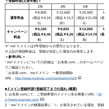
＜登録料金
(主要年数)＞
2年
3年
5年
1
￥8,800
￥12,600
￥20,000
￥36
通常料金
（税込￥9,24
（税込￥13,2
（税込￥21,00
（税込￥
0）
30）
0）
￥6,160
￥8,820
￥14,000
￥25
キャンペーン
（税込￥6,46
（税込￥
9,26
（税込￥
14,70
（税込
料金
8）
1
）
0
）
1
※“.me”ドメインは2年登録からの受付となります。
※上記の登録料金は、登録が決定した場合のみ発生します。
＜参考URL
＞
“.me”ドメインについての詳細は「お名前.com 」のホームページ
でご確認ください。
「お名前.com」.meドメイン 一般登録開始
URL：
http://www.onamae.com/campaign/me3/
■ドメイン登録申請?登録完了までの流れ
(概要)
1. お名前.comにて、ご登録希望のドメイン名を検索 ( URL：
htt
p://www.onamae.com/
)
2. “.me”ドメインの検索結果に「○」が表示されている場合、登録