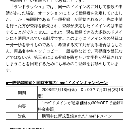
「先願制（早い者勝ち）」であることです。
「ランドラッシュ」では、同一のドメイン名に対して複数の申
請があった場合、オークションによって登録者を決定していまし
た。しかし先願制である「一般登録」が開始されると、先に申請
を行った方が登録を優先され、登録が決定したドメイン名は申請
することができません。これは、現在登録できる大多数のドメイ
ンにも適用されている制度です。このようにドメイン名の登録は
一分一秒を争うものであり、希望する文字列がある場合はもちろ
ん、商品名やキャッチコピー、一般名称などで、商標権や登記な
どではないが、第三者による登録を防ぎたい文字列が登録されて
しまうことを回避するためにも早めのご登録をお勧めしていま
す。
■一般登録開始と同時実施の“
.me
”ドメインキャンペーン
2008年7月18日(金) 0：00 ? 7月31日(木)18：
期間
定）
“.me”ドメインが通常価格の30%OFFで登録可
内容
料金参照）
対象
期間中に新規登録された“.me”ドメイン