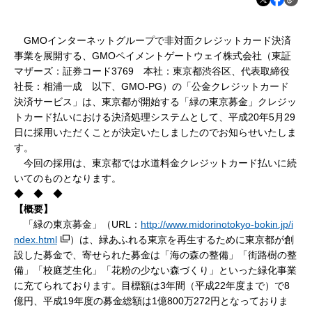
GMOインターネットグループで非対面クレジットカード決済
事業を展開する、GMOペイメントゲートウェイ株式会社（東証
マザーズ：証券コード3769 本社：東京都渋谷区、代表取締役
社長：相浦一成 以下、GMO-PG）の「公金クレジットカード
決済サービス」は、東京都が開始する「緑の東京募金」クレジッ
トカード払いにおける決済処理システムとして、平成20年5月29
日に採用いただくことが決定いたしましたのでお知らせいたしま
す。
今回の採用は、東京都では水道料金クレジットカード払いに続
いてのものとなります。
◆ ◆ ◆
【概要】
「緑の東京募金」（URL：
http://www.midorinotokyo-bokin.jp/i
ndex.html
）は、緑あふれる東京を再生するために東京都が創
設した募金で、寄せられた募金は「海の森の整備」「街路樹の整
備」「校庭芝生化」「花粉の少ない森づくり」といった緑化事業
に充てられております。目標額は3年間（平成22年度まで）で8
億円、平成19年度の募金総額は1億800万272円となっておりま