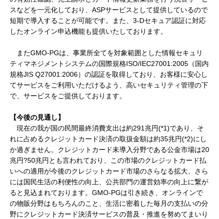
スなどを一元化しており、ASPサービスとして提供しているので
短期で導入することが可能です。また、3-Dセキュア認証に対応
したオンライン申込機能も提供いたしております。
またGMO-PGは、事業所全てを対象範囲とした情報セキュリ
ティマネジメントシステムの国際規格ISO/IEC27001:2005（国内
規格JIS Q27001:2006）の認証を取得しており、お客様に安心し
てサービスをご利用いただけるよう、高いセキュリティ管理の下
で、サービスをご提供しております。
【今後の見通し】
現在の我が国の民間最終消費支出は約291兆円(*1)であり、そ
れに占めるクレジットカード決済の取扱金額は約35兆円(*2)にし
か過ぎません。クレジットカード未導入分野である公金市場は20
兆円?50兆円とも言われており、この市場のクレジットカード払
いへの適用が今後のクレジットカード市場のさらなる拡大、さら
には国民生活の利便性の向上、公共部門の運営効率の向上に繋が
ると見込まれております。GMO-PGは引き続き、オンラインで
の物販分野はもちろんのこと、生活に密着した毎月の支払いの分
野にクレジットカード決済サービスの普及・推進を努めてまいり