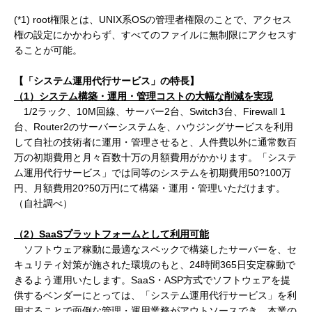
(*1) root権限とは、UNIX系OSの管理者権限のことで、
アクセス
権の設定にかかわらず、すべてのファイルに無制限にアクセスす
ることが可能。
【
「システム運用代行サービス」
の特長】
（
1
）システム構築・運用・管理コストの大幅な削減を実現
1/2ラック、10M回線、サーバー2台、Switch3台、Firewall 1
台、Router2のサーバーシステムを、ハウジングサービスを利用
して自社の技術者に運用・管理させると、人件費以外に通常数百
万の初期費用と月々百数十万の月額費用がかかります。「システ
ム運用代行サービス」では同等のシステムを初期費用50?100万
円、月額費用20?50万円にて構築・運用・管理いただけます。
（自社調べ）
（
2
）
SaaS
プラットフォームとして利用可能
ソフトウェア稼動に最適なスペックで構築したサーバーを、セ
キュリティ対策が施された環境のもと、24時間365日安定稼動で
きるよう運用いたします。SaaS・ASP方式でソフトウェアを提
供するベンダーにとっては、「システム運用代行サービス」を利
用することで面倒な管理・運用業務がアウトソースでき、本業の