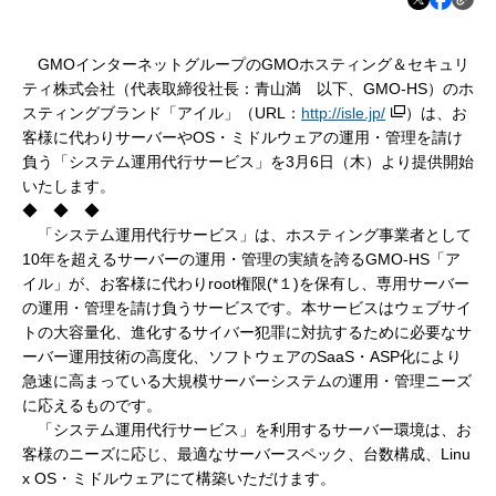
GMOインターネットグループのGMOホスティング＆セキュリ
ティ株式会社（代表取締役社長：青山満 以下、GMO-HS）のホ
スティングブランド「アイル」（URL：
http://isle.jp/
）は、お
客様に代わりサーバーやOS・ミドルウェアの運用・管理を請け
負う「システム運用代行サービス」を3月6日（木）より提供開始
いたします。
◆ ◆ ◆
「システム運用代行サービス」は、ホスティング事業者として
10年を超えるサーバーの運用・管理の実績を誇るGMO-HS「ア
イル」が、お客様に代わりroot権限(*１)を保有し、専用サーバー
の運用・管理を請け負うサービスです。本サービスはウェブサイ
トの大容量化、進化するサイバー犯罪に対抗するために必要なサ
ーバー運用技術の高度化、ソフトウェアのSaaS・ASP化により
急速に高まっている大規模サーバーシステムの運用・管理ニーズ
に応えるものです。
「システム運用代行サービス」を利用するサーバー環境は、お
客様のニーズに応じ、最適なサーバースペック、台数構成、Linu
x OS・ミドルウェアにて構築いただけます。