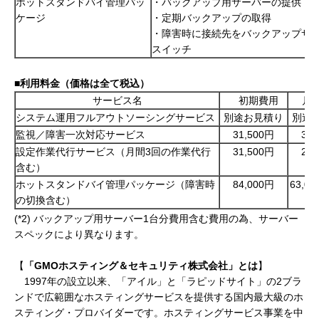
ホットスタンドバイ管理パッ
・バックアップ用サーバーの提供
ケージ
・定期バックアップの取得
・障害時に接続先をバックアップサ
スイッチ
■
利用料金（価格は全て税込）
サービス名
初期費用
月
システム運用フルアウトソーシングサービス
別途お見積り
別途
監視／障害一次対応サービス
31,500円
39,
設定作業代行サービス（月間3回の作業代行
31,500円
21,
含む）
ホットスタンドバイ管理パッケージ（障害時
84,000円
63,00
の切換含む）
(*2) バックアップ用サーバー1台分費用含む費用の為、サーバー
スペックにより異なります。
【
「GMO
ホスティング＆セキュリティ株式会社」とは
】
1997年の設立以来、「アイル」と「ラピッドサイト」の2ブラ
ンドで広範囲なホスティングサービスを提供する国内最大級のホ
スティング・プロバイダーです。ホスティングサービス事業を中