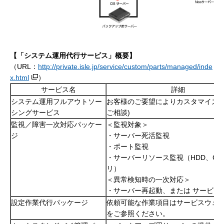
【
「システム運用代行サービス」
概要】
（URL：
http://private.isle.jp/service/custom/parts/managed/inde
x.html
）
サービス名
詳細
システム運用フルアウトソー
お客様のご要望によりカスタマイズ可
シングサービス
ご相談)
監視／障害一次対応パッケー
＜監視対象＞
ジ
・サーバー死活監視
・ポート監視
・サーバーリソース監視（HDD、CP
リ）
＜異常検知時の一次対応＞
・サーバー再起動、または サービス
設定作業代行パッケージ
依頼可能な作業項目はサービスウェ
をご参照ください。