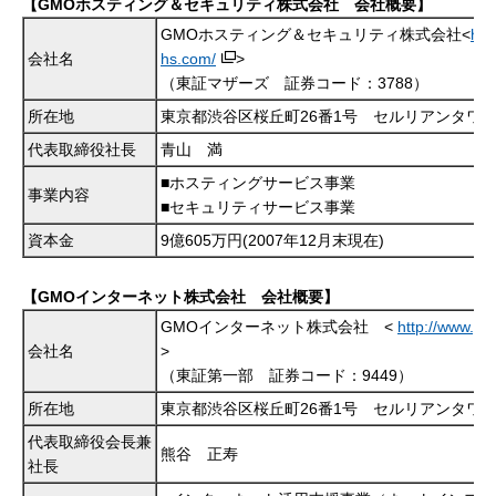
【GMOホスティング＆セキュリティ株式会社 会社概要】
GMOホスティング＆セキュリティ株式会社<
htt
会社名
hs.com/
>
（東証マザーズ 証券コード：3788）
所在地
東京都渋谷区桜丘町26番1号 セルリアンタワ
代表取締役社長
青山 満
■ホスティングサービス事業
事業内容
■セキュリティサービス事業
資本金
9億605万円(2007年12月末現在)
【GMOインターネット株式会社 会社概要】
GMOインターネット株式会社 <
http://www.gm
会社名
>
（東証第一部 証券コード：9449）
所在地
東京都渋谷区桜丘町26番1号 セルリアンタワ
代表取締役会長兼
熊谷 正寿
社長