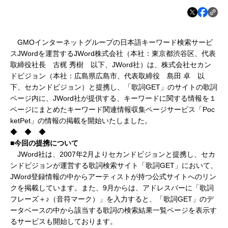
GMOインターネットグループの日本語キーワード検索サービ
スJWordを運営するJWord株式会社（本社：東京都渋谷区、代表
取締役社長 古梶 秀樹 以下、JWord社）は、株式会社セカン
ドビジョン（本社：広島県広島市、代表取締役 島田 卓 以
下、セカンドビジョン）と提携し、「歌詞GET」のサイトの歌詞
ページ内に、JWord社が提供する、キーワードに関する情報を１
ページにまとめたキーワード関連情報収集ページサービス「Poc
ketPet」の情報の掲載を開始いたしました。
◆ ◆ ◆
■今回の提携について
JWord社は、2007年2月よりセカンドビジョンと提携し、セカ
ンドビジョンが運営する歌詞検索サイト「歌詞GET」において、
JWord登録情報の中からアーティストが持つ公式サイトへのリン
クを掲載しています。また、9月からは、アドレスバーに「歌詞
フレーズ＋♪（音符マーク）」を入力すると、「歌詞GET」のデ
ータベースの中から該当する歌詞の検索結果一覧ページを表示す
るサービスも開始しております。