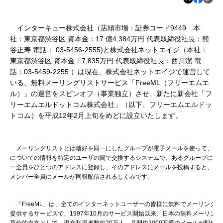
インターキュー株式会社（店頭市場：証券コード9449 本
社：東京都渋谷区 資本金：17 億4,384万円 代表取締役社長：熊
谷正寿 電話： 03-5456-2555)と株式会社ネットエイジ（本社：
東京都渋谷区 資本金：7,835万円 代表取締役社長：西川潔 電
話：03-5459-2255 ）は現在、株式会社ネットエイジで運営して
いる、無料メーリングリストサービス「FreeML（フリーエムエ
ル）」の運営をスピンオフ（事業独立）させ、新たに新会社「フ
リーエムエルドットコム株式会社」（以下、フリーエムエルドッ
トコム）を平成12年2月上旬をめどに設立いたします。
メーリングリストとは嗜好を同一にしたグループが電子メールを使って、特
についての情報を特定のユーザの間で交換するシステムで、あるグループに属
ー全員をひとつのアドレスに登録し、そのアドレスにメールを投稿すると、そ
メンバー全員にメールが同報配信されるしくみです。
「FreeML」は、全てのインターネットユーザーの皆様に無料でメーリングリ
提供するサービスで、1997年10月のサービス開始以来、日本の無料メーリン