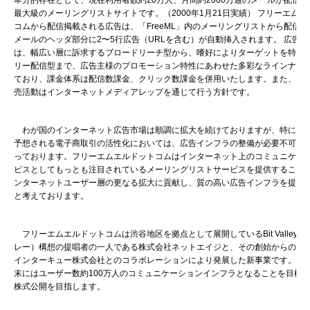
草分的存在として、現在利用者数約20万人、月間約2000万通のメールが配信
最大級のメーリングリストサイトです。（2000年1月21日実績） フリーエム
コムから配信掲載される広告は、「FreeML」内のメーリングリストから配信
メールのヘッダ部分に2〜5行広告（URLを含む）が自動挿入されます。 広告
は、幅広い層に訴求するブロードリーチ型から、嗜好によりターゲットを特定
リー配信型まで、広告主様のプロモーション特性にあわせた多彩なラインナッ
ており、課金体系は配信数課金、クリック数課金を併用いたします。また、実
売活動はインターネットメディアレップを通じて行う方針です。
わが国のインターネット広告市場は順調に拡大を続けておりますが、特に今
予想される電子商取引の活性化においては、広告インフラの整備が必要不可欠
っております。フリーエムエルドットコムはインターネット上のコミュニケー
ビスとしてもっとも注目されているメーリングリストサービスを提供すること
ンターネットユーザー層の更なる拡大に貢献し、質の高い広告インフラを提供
と考えております。
フリーエムエルドットコムは渋谷地区を拠点として展開しているBit Valley（
レー）構想の提唱者の一人である株式会社ネットエイジと、その創始からの賛
インターキュー株式会社とのコラボレーションにより発展した新事業です。また2
末にはユーザー数約100万人のコミュニケーションインフラとなることを目標
株式公開を目指します。