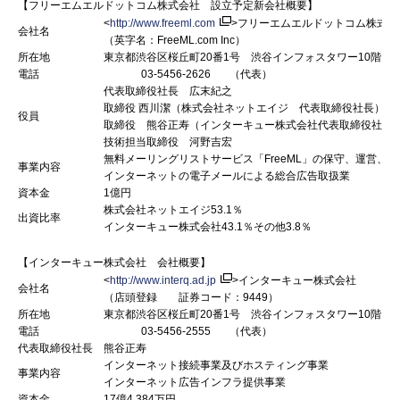
【フリーエムエルドットコム株式会社 設立予定新会社概要】
<
http://www.freeml.com
>フリーエムエルドットコム株式会
会社名
（英字名：FreeML.com Inc）
所在地
東京都渋谷区桜丘町20番1号 渋谷インフォスタワー10階
電話
03-5456-2626 （代表）
代表取締役社長 広末紀之
取締役 西川潔（株式会社ネットエイジ 代表取締役社長）
役員
取締役 熊谷正寿（インターキュー株式会社代表取締役社長
技術担当取締役 河野吉宏
無料メーリングリストサービス「FreeML」の保守、運営、開
事業内容
インターネットの電子メールによる総合広告取扱業
資本金
1億円
株式会社ネットエイジ53.1％
出資比率
インターキュー株式会社43.1％その他3.8％
【インターキュー株式会社 会社概要】
<
http://www.interq.ad.jp
>インターキュー株式会社
会社名
（店頭登録 証券コード：9449）
所在地
東京都渋谷区桜丘町20番1号 渋谷インフォスタワー10階
電話
03-5456-2555 （代表）
代表取締役社長
熊谷正寿
インターネット接続事業及びホスティング事業
事業内容
インターネット広告インフラ提供事業
資本金
17億4,384万円