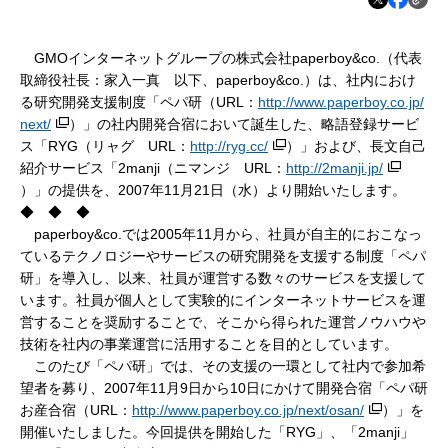
GMOインターネットグループの株式会社paperboy&co.（代表
取締役社長：家入一真 以下、paperboy&co.）は、社内におけ
る研究開発支援制度「ペパ研（URL：
http://www.paperboy.co.jp/
next/
）」の社内開発合宿において誕生した、略語登録サービ
ス「RYG（リャグ URL：
http://ryg.cc/
）」および、長文自己
紹介サービス「2manji（ニマンジ URL：
http://2manji.jp/
）」の提供を、2007年11月21日（水）より開始いたします。
◆ ◆ ◆
paperboy&co.では2005年11月から、社員が自主的におこなっ
ているテクノロジーやサービスの研究開発を支援する制度「ペパ
研」を導入し、以来、社員が運営する数々のサービスを支援して
います。社員が個人として実験的にインターネットサービスを運
営することを奨励することで、そこから得られた運営ノウハウや
技術を社内の事業運営に活用することを目的としています。
このたび「ペパ研」では、その支援の一環として社内で参加希
望者を募り、2007年11月9日から10日にかけて開発合宿「ペパ研
お産合宿（URL：
http://www.paperboy.co.jp/next/osan/
）」を
開催いたしました。今回提供を開始した「RYG」、「2manji」