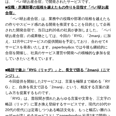
は、「ペパ研お産合宿」で開発されたサービスです。
■役職・所属部署の垣根を越えたもの作りを目指す「ペパ研お産
合宿」
「ペパ研お産合宿」は、業務中の役職や部署の垣根を越えたも
の作りやスピード感のある開発を推奨することを目的として企画
された開発合宿で、当日は約20名の社員が参加しました。「ペパ
研お産合宿」の成果物としては、今回の「RYG」「2manji」に加
え、12月中に2サービスの提供開始を予定しており、合わせて4
サービスを発表いたします。paperboy&co.では今後も継続的に
合宿を開催し、社員のサービス運営や開発への積極的な参加を促
していきたいと考えています。
■略語で遊ぶ「RYG
（リャグ）」と、長文で語る「2manji
（ニマ
ンジ）」
今回提供を開始した2サービスは、言葉を極限まで縮める「RY
G」と、自身を長文で語る「2manji」という、相反する言葉の楽
しみ方を提案するものです。
「RYG」は、普段聞き慣れたあらゆる言葉や文章を、三文字の
略語（リャグ）に置き換え登録するサービスです。現代の10代や
20代の世代には定着しつつある略語文化を、もっと幅広い層のユ
ーザーが楽しめるサービスとしてpaperboy&co.社員2名で開発い