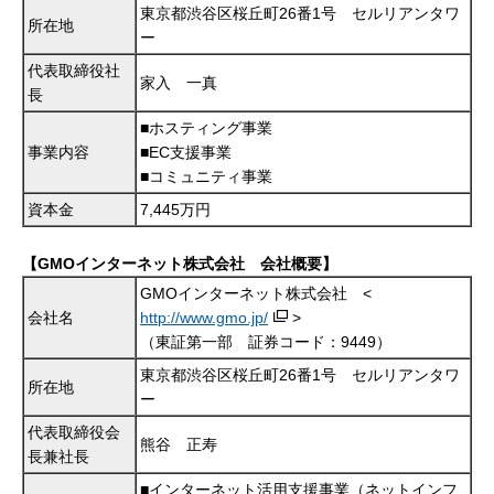
東京都渋谷区桜丘町26番1号 セルリアンタワ
所在地
ー
代表取締役社
家入 一真
長
■ホスティング事業
事業内容
■EC支援事業
■コミュニティ事業
資本金
7,445万円
【GMOインターネット株式会社 会社概要】
GMOインターネット株式会社 <
会社名
http://www.gmo.jp/
>
（東証第一部 証券コード：9449）
東京都渋谷区桜丘町26番1号 セルリアンタワ
所在地
ー
代表取締役会
熊谷 正寿
長兼社長
■インターネット活用支援事業（ネットインフ