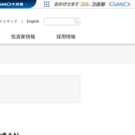
格付・社債情報
SDGsへの取り組み
IRニュース
暗号資産事業
株主優待
イトマップ
English
政府・自治体からの認定
取材のお申し込みについて
その他
投資家情報
採用情報