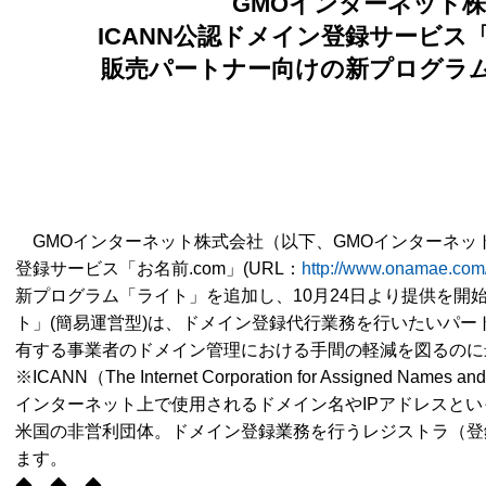
GMO
インターネット株
ICANN
公認
ドメイン登録サービス
販売パートナー向けの新プログラ
GMOインターネット株式会社（以下、GMOインターネット
登録サービス「お名前.com」(URL：
http://www.onamae.com
新プログラム「ライト」を追加し、10月24日より提供を開
ト」(簡易運営型)は、ドメイン登録代行業務を行いたいパ
有する事業者のドメイン管理における手間の軽減を図るのに
※ICANN（The Internet Corporation for Assigned Names a
インターネット上で使用されるドメイン名やIPアドレスと
米国の非営利団体。ドメイン登録業務を行うレジストラ（登
ます。
◆ ◆ ◆