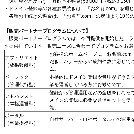
・保証金がかからず、月額基本料金は3,000円（税込3,15
・ドメイン登録等の各種お手続きは、「お名前.com」を通
・各種お手続きの料金は、「お名前.com」の定価より10％
【販売パートナープログラムについて】
販売パートナープログラムでは、今回提供を開始した「ラ
を提供しています。販売ニーズに合わせてプログラムをお選
お客様のホームページに「お名前.co
アフィリエイト
だき、バナーからの成約件数に応じて
（成果報酬型）
ム。
ベーシック
本格的にドメイン登録や管理ができる
（管理代行型）
業を運営している方にお勧めです。
登録から管理運用などの全般を行なっ
アドバンスト
メインの登録に必要な通信キットを使
（本格運営型
）
能。
ポータル
自社サーバー・自社ポータルでの運用
（事業提携型）