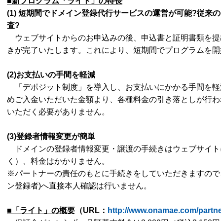
■新プログラム「ライト」の特長
(1)
短期間でドメイン登録代行サービスの運営が可能?従来
査?
ウェブサイトからのお申込みの後、申込書と証明書類を提
きが完了いたします。これにより、短期間でプログラムを開
(2)
お支払いの手間を軽減
「デポジット制度」を導入し、お支払いにかかる手間を軽
めご入金いただいた金額より、各種料金の引き落としが行わ
いただく必要がありません。
(3)
登録者情報変更が簡単
ドメインの登録者情報変更・譲渡の手続きはウェブサイト
く）、料金はかかりません。
※パートナーの責任のもとに手続きをしていただきますので、
ン登録者)へ直接本人確認は行いません。
■「ライト」の概要
（URL
：
http://www.onamae.com/partner