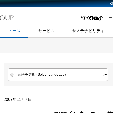
略・
よくあるご質問
渋谷フクラス入館方法
会社沿革
プレスリリース
インターネット広告・メディア事業
IR情報メール
サ
ョン
社史
セキュリティブログ
インターネット金融事業
コーポレート・アイデンティティ
ニュース
サービス
サステナビリティ
2007年11月7日