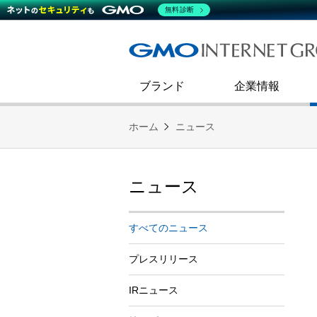
熊谷正寿が語るグループ成長戦
会社概要
無料診断
コミュニケーション
事業戦略
キャリア採用
すべてのニュース
インターネットインフラ事業
ダイバーシティ＆インクルージ
財務・業績
第二新卒採用
技術ブログ
インターネットセキュリティ事業
企業理念
ブランド
企業情報
ホーム
ニュース
ニュース
すべてのニュース
プレスリリース
IRニュース