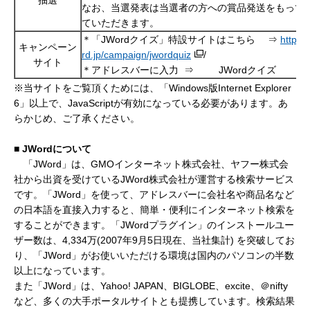
抽選
なお、当選発表は当選者の方への賞品発送をもって
ていただきます。
＊「JWordクイズ」特設サイトはこちら ⇒
http:/
キャンペーン
rd.jp/campaign/jwordquiz
/
サイト
＊アドレスバーに入力
⇒ JWordクイズ
※当サイトをご覧頂くためには、「Windows版Internet Explorer
6」以上で、JavaScriptが有効になっている必要があります。あ
らかじめ、ご了承ください。
■
JWord
について
「JWord」は、GMOインターネット株式会社、ヤフー株式会
社から出資を受けているJWord株式会社が運営する検索サービス
です。「JWord」を使って、アドレスバーに会社名や商品名など
の日本語を直接入力すると、簡単・便利にインターネット検索を
することができます。「JWordプラグイン」のインストールユー
ザー数は、4,334万(2007年9月5日現在、当社集計) を突破してお
り、「JWord」がお使いいただける環境は国内のパソコンの半数
以上になっています。
また「JWord」は、Yahoo! JAPAN、BIGLOBE、excite、＠nifty
など、多くの大手ポータルサイトとも提携しています。検索結果