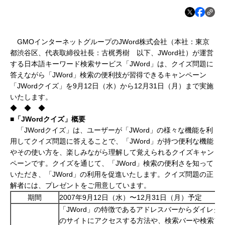
GMOインターネットグループのJWord株式会社（本社：東京
都渋谷区、代表取締役社長：古梶秀樹 以下、JWord社）が運営
する日本語キーワード検索サービス「JWord」は、クイズ問題に
答えながら「JWord」検索の便利技が習得できるキャンペーン
「JWordクイズ」を9月12日（水）から12月31日（月）まで実施
いたします。
◆ ◆ ◆
■「
JWord
クイズ」概要
「JWordクイズ」は、ユーザーが「JWord」の様々な機能を利
用してクイズ問題に答えることで、「JWord」が持つ便利な機能
やその使い方を、楽しみながら理解して覚えられるクイズキャン
ペーンです。クイズを通じて、「JWord」検索の便利さを知って
いただき、「JWord」の利用を促進いたします。クイズ問題の正
解者には、プレゼントをご用意しています。
期間
2007年9月12日（水）〜12月31日（月）予定
「JWord」の特徴であるアドレスバーからダイレク
のサイトにアクセスする方法や、検索バーや検索ア