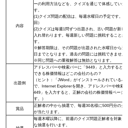
ーの利用方法などを、クイズを通じて体感していた
す。
(1)クイズ問題の配信は、毎週水曜日の予定です。（
回）
内容
(2)クイズは毎週1問ずつ出題され、古い問題が新し
入れ替わります。毎週新しい問題に挑戦することが
す。
※解答期限は、その問題が出題された水曜日から翌
日までとなります。過去の問題には挑戦できません
※同じ問題への重複解答は無効となります。
アドレスバーや検索バーに「9449」と入力するとア
できる株価情報はどこの会社のもの？
（ヒント：「JWord」がインストールされているパ
出題例
で、Internet Explorerを開き、アドレスバーや検索
449」を入力すると、正解の会社の株価情報ページ
す。）
正解者の中から抽選で、毎週30名様に500円分のク
賞品
が当たります。
毎週木曜以降に、前週のクイズ問題正解者を対象と
な抽選を行います。