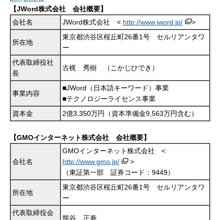
【JWord株式会社 会社概要】
会社名
JWord株式会社 <
http://www.jword.jp/
>
東京都渋谷区桜丘町26番1号 セルリアンタワ
所在地
ー
代表取締役社
古梶 秀樹 （こかじひでき）
長
■JWord（日本語キーワード）事業
事業内容
■テクノロジーライセンス事業
資本金
2億3,350万円（資本準備金9,563万円含む）
【GMOインターネット株式会社 会社概要】
GMOインターネット株式会社 <
会社名
http://www.gmo.jp/
>
（東証第一部 証券コード：9449）
東京都渋谷区桜丘町26番1号 セルリアンタワ
所在地
ー
代表取締役会
熊谷 正寿