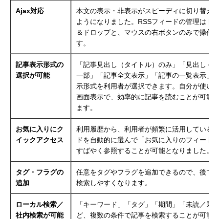
Ajax
対応
本文の表示・非表示がスピーディに切り替え
ようになりました。RSSフィードの管理はド
＆ドロップと、マウスの右ボタンのみで操作
す。
記事表示形式の
「記事見出し（タイトル）のみ」「見出し＋
選択が可能
一部」「記事全文表示」「記事の一覧表示」
示形式を利用者が選択できます。自分が使い
画面表示で、効率的に記事を読むことが可能
ます。
お気に入りにク
利用履歴から、利用者が頻繁に活用している
イックアクセス
ドを自動的に選んで「お気に入りのフィード
すばやく参照することが可能となりました。
タグ・フラグの
任意をタグやフラグを追加できるので、後で
追加
検索しやすくなります。
ローカル検索／
「キーワード」「タグ」「期間」「未読／既
社内検索が可能
ど、複数の条件で記事を検索することが可能