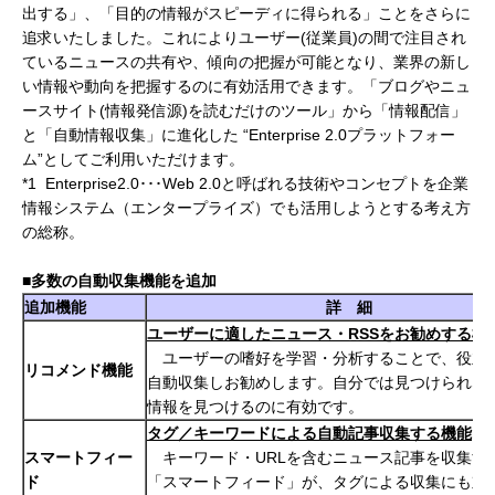
出する」、「目的の情報がスピーディに得られる」ことをさらに
追求いたしました。これによりユーザー(従業員)の間で注目され
ているニュースの共有や、傾向の把握が可能となり、業界の新し
い情報や動向を把握するのに有効活用できます。「ブログやニュ
ースサイト(情報発信源)を読むだけのツール」から「情報配信」
と「自動情報収集」に進化した “Enterprise 2.0プラットフォー
ム”としてご利用いただけます。
*1 Enterprise
2.0
･･･Web 2.0と呼ばれる技術やコンセプトを企業
情報システム（エンタープライズ）でも活用しようとする考え方
の総称。
■多数の自動収集機能を追加
追加機能
詳 細
ユーザーに適したニュース・
RSS
をお勧めする機
ユーザーの嗜好を学習・分析することで、役立
リコメンド機能
自動収集しお勧めします。自分では見つけられな
情報を見つけるのに有効です。
タグ／キーワードによる自動記事収集する機能
スマートフィー
キーワード・URLを含むニュース記事を収集す
ド
「スマートフィード」が、タグによる収集にも対