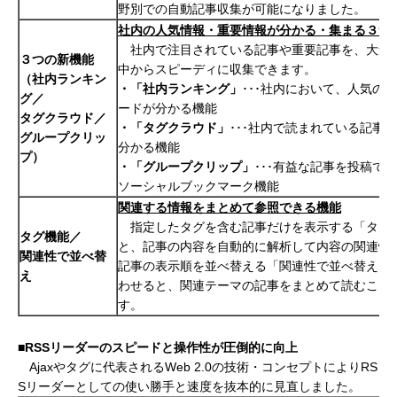
野別での自動記事収集が可能になりました。
社内の人気情報・重要情報が分かる・集まる３つ
社内で注目されている記事や重要記事を、大量
３つの新機能
中からスピーディに収集できます。
（社内ランキン
・「社内ランキング」
･･･社内において、人気のR
グ／
ードが分かる機能
タグクラウド／
・「タグクラウド」
･･･社内で読まれている記事
グループクリッ
分かる機能
プ）
・「グループクリップ」
･･･有益な記事を投稿で
ソーシャルブックマーク機能
関連する情報をまとめて参照できる機能
指定したタグを含む記事だけを表示する「タグ
タグ機能／
と、記事の内容を自動的に解析して内容の関連性
関連性で並べ替
記事の表示順を並べ替える「関連性で並べ替え」
え
わせると、関連テーマの記事をまとめて読むこと
す。
■
RSS
リーダーのスピードと操作性が圧倒的に向上
Ajaxやタグに代表されるWeb 2.0の技術・コンセプトによりRS
Sリーダーとしての使い勝手と速度を抜本的に見直しました。