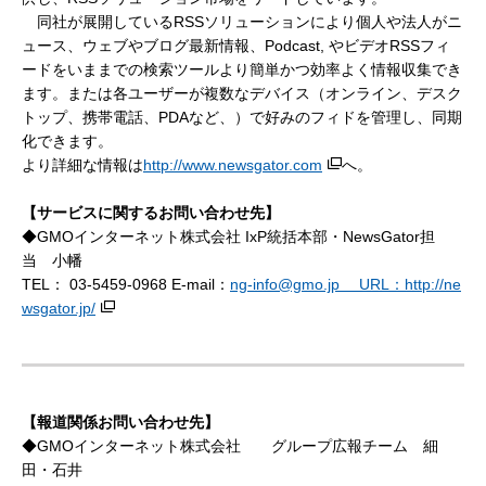
同社が展開しているRSSソリューションにより個人や法人がニ
ュース、ウェブやブログ最新情報、Podcast, やビデオRSSフィ
ードをいままでの検索ツールより簡単かつ効率よく情報収集でき
ます。または各ユーザーが複数なデバイス（オンライン、デスク
トップ、携帯電話、PDAなど、）で好みのフィドを管理し、同期
化できます。
より詳細な情報は
http://www.newsgator.com
へ。
【サービスに関するお問い合わせ先】
◆GMOインターネット株式会社
IxP
統括本部・NewsGator担
当 小幡
TEL： 03-5459-0968 E-mail：
ng-info@gmo.jp
URL：
http://ne
wsgator.jp/
【報道関係お問い合わせ先】
◆GMOインターネット株式会社 グループ広報チーム 細
田・石井