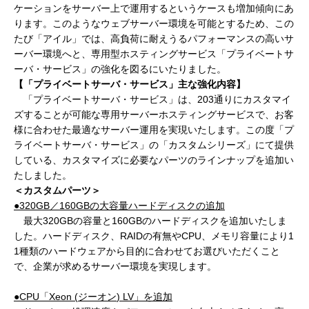
ケーションをサーバー上で運用するというケースも増加傾向にあ
ります。このようなウェブサーバー環境を可能とするため、この
たび「アイル」では、高負荷に耐えうるパフォーマンスの高いサ
ーバー環境へと、専用型ホスティングサービス「プライベートサ
ーバ・サービス」の強化を図るにいたりました。
【
「
プライベートサーバ・サービス」
主な強化内容
】
「プライベートサーバ・サービス」は、203通りにカスタマイ
ズすることが可能な専用サーバーホスティングサービスで、お客
様に合わせた最適なサーバー運用を実現いたします。この度「プ
ライベートサーバ・サービス」の「カスタムシリーズ」にて提供
している、カスタマイズに必要なパーツのラインナップを追加い
たしました。
＜カスタムパーツ＞
●
320GB
／
160GB
の大容量ハードディスクの追加
最大320GBの容量と160GBのハードディスクを追加いたしま
した。ハードディスク、RAIDの有無やCPU、メモリ容量により1
1種類のハードウェアから目的に合わせてお選びいただくこと
で、企業が求めるサーバー環境を実現します。
●
CPU
「
Xeon (
ジーオン
) LV
」を追加