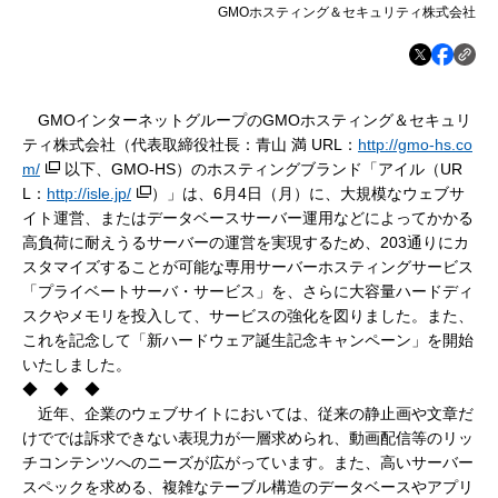
GMOホスティング＆セキュリティ株式会社
GMOインターネットグループのGMOホスティング＆セキュリ
ティ株式会社（代表取締役社長：青山 満 URL：
http://gmo-hs.co
m/
以下、GMO-HS）のホスティングブランド「アイル（UR
L：
http://isle.jp/
）」は、6月4日（月）に、大規模なウェブサ
イト運営、またはデータベースサーバー運用などによってかかる
高負荷に耐えうるサーバーの運営を実現するため、203通りにカ
スタマイズすることが可能な専用サーバーホスティングサービス
「プライベートサーバ・サービス」を、さらに大容量ハードディ
スクやメモリを投入して、サービスの強化を図りました。また、
これを記念して「新ハードウェア誕生記念キャンペーン」を開始
いたしました。
◆ ◆ ◆
近年、企業のウェブサイトにおいては、従来の静止画や文章だ
けででは訴求できない表現力が一層求められ、動画配信等のリッ
チコンテンツへのニーズが広がっています。また、高いサーバー
スペックを求める、複雑なテーブル構造のデータベースやアプリ