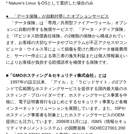
* Nature's Linux をOSとして選択した場合のみ
● 「データ保険」が自動付帯したオプションサービス
「データ保険」は「専用／共用型ファイアーウォール」オプシ
ョンに自動付帯する無償サービスで、「データ・メディア保険」
と「ITビジネス賠償責任保険」の2種類の保険から構成されてい
ます。お客様の大切なデータやプログラムが不正アクセスやコン
ピュータ・ウイルス等によって損傷を受けた際のデータ修復費用
と、サーバー停止による第三者の逸失利益または個人情報漏えい
によりお客様が負担する賠償請求を補償する保険です。
■
「GMO
ホスティング＆セキュリティ株式会社」とは
1997年の設立以来、「アイル」と「ラピッドサイト」の2ブラ
ンドで広範囲なホスティングサービスを提供する国内最大級のホ
スティング・プロバイダーです。ホスティングサービス事業を中
核に、電子証明書発行をはじめとするセキュリティ事業など各種
インターネットソリューションを展開しています。また、ISPや
ホスティング事業者を対象としたホスティングサービスのOEM
提供にも注力しています。2006年11月には、ISMS（情報セキュ
リティマネジメントシステム）の国際規格「ISO/IEC27001:200