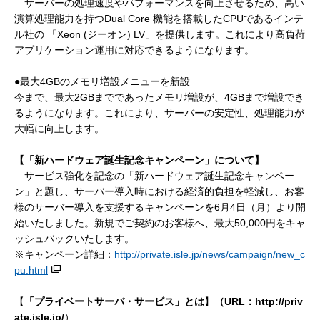
サーバーの処理速度やパフォーマンスを向上させるため、高い
演算処理能力を持つDual Core 機能を搭載したCPUであるインテ
ル社の 「Xeon (ジーオン) LV」を提供します。これにより高負荷
アプリケーション運用に対応できるようになります。
●最大
4GB
のメモリ増設メニューを新設
今まで、最大2GBまでであったメモリ増設が、4GBまで増設でき
るようになります。これにより、サーバーの安定性、処理能力が
大幅に向上します。
【「
新ハードウェア誕生記念キャンペーン」について
】
サービス強化を記念の「新ハードウェア誕生記念キャンペー
ン」と題し、サーバー導入時における経済的負担を軽減し、お客
様のサーバー導入を支援するキャンペーンを6月4日（月）より開
始いたしました。新規でご契約のお客様へ、最大50,000円をキャ
ッシュバックいたします。
※
キャンペーン詳細：
http://private.isle.jp/news/campaign/new_c
pu.html
【
「
プライベートサーバ・サービス」
とは
】
（
URL
：
http://priv
ate.isle.jp/
）