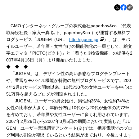
GMOインターネットグループの株式会社paperboy&co.（代表
取締役社長：家入一真 以下、paperboy&co.）が運営する無料ブ
ログサービス「JUGEM（URL：
http://jugem.jp/
）」は、モバ
イルユーザー、若年層・女性向けの機能強化の一環として、絵文
字エディタ「PICTO(ピクト)」と「着うた®検索機能」の提供を2
007年4月16日（月）より開始いたしました。
◆ ◆ ◆
「JUGEM」は、デザイン性の高い多彩なブログテンプレート
や、豊富なモバイル機能が特徴の無料ブログサービスです。200
4年2月のサービス開始以来、10代?30代の女性ユーザーを中心に
51万件を超えるブログが開設されました。
「JUGEM」ユーザーの男女比は、男性約26%、女性約74%と
女性の比率が大きく、年齢分布は10代から20代が全体の約72%
を占めており、若年層や女性ユーザーに多く利用されています。
2007年2月26日から2007年3月5日の期間において実施した「JU
GEM」ユーザー意識調査アンケート(※)では、携帯電話でのブロ
グ利用の割合が増えているという結果が出ており、今後ますます