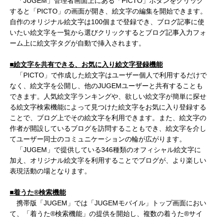
「JUGEM」管理者画面上にある「PICTO」ボタンをクリック
すると「PICTO」の画面が開き、絵文字の編集を開始できます。
自作のオリジナル絵文字は100個まで登録でき、ブログ記事に使
いたい絵文字を一覧から選びクリックするとブログ記事入力フォ
ーム上に絵文字タグが自動で挿入されます。
■絵文字を共有できる、お気に入り絵文字登録機能
「PICTO」で作成した絵文字はユーザー個人で利用するだけで
なく、絵文字を公開し、他のJUGEMユーザーと共有することも
できます。人気絵文字ランキングや、欲しい絵文字が簡単に探せ
る絵文字検索機能によって見つけた絵文字をお気に入り登録する
ことで、ブログ上でその絵文字を利用できます。また、絵文字の
作者が開設しているブログを訪問することもでき、絵文字を介し
てユーザー同士のコミュニケーションの輪が広がります。
「JUGEM」で提供している346種類のオフィシャル絵文字に
加え、オリジナル絵文字を利用することでブログが、より楽しい
表現活動の場となります。
■着うた
®
検索機能
携帯版「JUGEM」では「JUGEMモバイル」トップ画面におい
て、「着うた®検索機能」の提供を開始し、複数の着うた®サイ