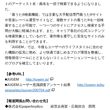
トのアーティスト名・曲名を一括で検索できるようになりまし
た。
「着うた®検索機能」では主要な大手配信専門着うた®サイト
や音楽レーベル運営サイトなど、複数サイトの着うた®を一括検
索することが可能で、一つ一つのサイトにアクセスし検索する手
間が大幅に軽減されます。また、キャリア各社の公式コンテンツ
を検索対象としているので、著作権を遵守した安全なサイトのみ
を利用することができます。
「JUGEM」では、今後もユーザーのライフスタイルに合わせ
た機能の拡充に努め、より快適で楽しめるブログ環境を整備し、
情報発信ツールにとどまらないコミュニケーションツールとして
のブログを確立してまいります。
【参考URL】
■JUGEM
http://jugem.jp/
■JUGEMユーザー意識調査アンケート結果
http://jugem.jp/bu
siness/doc/survey200704.pdf
【報道関係お問い合わせ先】
◆株式会社paperboy&co. 経営企画室・広報担当 西岡