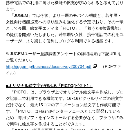
携帯電話での利用に向けた機能の拡充が求められると考えており
ます。
「JUGEM」では今後、より一層のモバイル機能と、若年層・
女性向け機能拡充への取り組みを強化する予定でおり、その一環
として今回、絵文字エディタ「PICTO」、「着うた®検索機能」
の提供を開始いたしました。若年層や女性、携帯電話での利用ユ
ーザーが、より楽しく便利にブログを利用できる機能です。
※JUGEMユーザー意識調査アンケートの詳細結果は下記URLを
ご覧ください。
http://jugem.jp/business/doc/survey200704.pdf
（PDFファ
イル）
■オリジナル絵文字が作れる「PICTO(
ピクト)
」
「PICTO」は、ブラウザ上でオリジナル絵文字を作成し、ブロ
グ記事上で利用できる機能です。16×16ピクセルサイズの絵文字
だけでなく、最大15コマのアニメーション絵文字も作成可能で
す。「PICTO」はFlash®インターフェースとして開発している
ため、専用ソフトをインストールする必要がなく、ブラウザのみ
で簡単に絵文字を作成することができます。