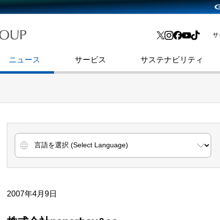
略・
よくあるご質問
渋谷フクラス入館方法
会社沿革
プレスリリース
インターネット広告・メディア事業
IR情報メール
サ
ョン
社史
セキュリティブログ
インターネット金融事業
コーポレート・アイデンティティ
ニュース
サービス
サステナビリティ
2007年4月9日