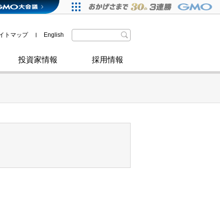
格付・社債情報
SDGsへの取り組み
IRニュース
暗号資産事業
株主優待
イトマップ
English
政府・自治体からの認定
取材のお申し込みについて
その他
投資家情報
採用情報