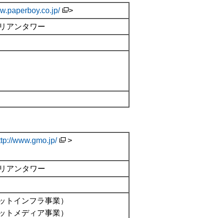
ww.paperboy.co.jp/
>
ルリアンタワー
ttp://www.gmo.jp/
>
）
ルリアンタワー
ットインフラ事業）
ットメディア事業）