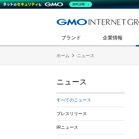
熊谷正寿が語るグループ成長戦
会社概要
無料診断
コミュニケーション
事業戦略
キャリア採用
すべてのニュース
インターネットインフラ事業
ダイバーシティ＆インクルージ
財務・業績
第二新卒採用
技術ブログ
インターネットセキュリティ事業
企業理念
ブランド
企業情報
ホーム
ニュース
ニュース
すべてのニュース
プレスリリース
IRニュース