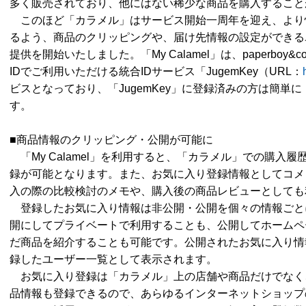
多く販売されており、他にはない稀少な商品を購入すること
このほど「カラメル」はサービス開始一周年を迎え、より
るよう、商品のクリッピングや、届け先情報の設定ができるユーザ
提供を開始いたしました。「My Calamel」は、paperbo
IDでご利用いただける統合IDサービス「JugemKey（URL：
ビスとなっており、「JugemKey」に登録済みの方は簡単に「M
す。
■商品情報のクリッピング・公開が可能に
「My Calamel」を利用すると、「カラメル」での購入
録が可能となります。また、お気に入り登録情報としてコメ
入の際の比較検討のメモや、購入後の商品レビューとしても
登録したお気に入り情報は非公開・公開を個々の情報ごと
開にしてプライベートで利用することも、公開してホームペ
だ商品を紹介することも可能です。公開されたお気に入り情
録したユーザー一覧として表示されます。
お気に入り登録は「カラメル」上の店舗や商品だけでなく
品情報も登録できるので、あらゆるインターネットショップ