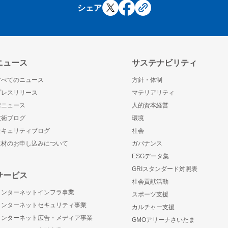
シェア
ニュース
サステナビリティ
すべてのニュース
方針・体制
プレスリリース
マテリアリティ
IRニュース
人的資本経営
技術ブログ
環境
セキュリティブログ
社会
取材のお申し込みについて
ガバナンス
ESGデータ集
GRIスタンダード対照表
サービス
社会貢献活動
インターネットインフラ事業
スポーツ支援
インターネットセキュリティ事業
カルチャー支援
インターネット広告・メディア事業
GMOアリーナさいたま