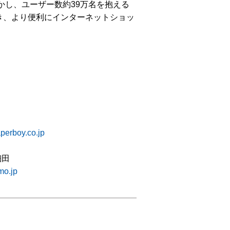
かし、ユーザー数約39万名を抱える
き、より便利にインターネットショッ
perboy.co.jp
細田
o.jp