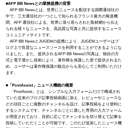
■AFP BB Newsとの業務提携の背景
AFP BB Newsとは、世界にニュースを配信する国際通信社の
中で、三大通信社の一つとして知られるフランス最大の報道機
関、AFP 通信社による、世界に張り巡らされた取材網から伝え
られる様々なニュースを、高品質な写真と共に提供するニュース
コミュニティサイトです。
AFP BB NewsとJUGEMの提携により、JUGEMユーザーはブ
ログ上で良質なニュースソースを利用することができるようにな
りました。また、提供されるAFP BB Newsの写真は、独自の方
式と電子透かし技術により、著作権を保護した形で提供されるた
め、ユーザーは著作権保護の観点からも安心してご利用いただけ
ます。
■「PostAssist」ニュース機能の概要
「PostAssist」とは、シンプルな入力フォームだけで構成され
ていた従来のブログ記事投稿画面に加え、レビューやニュースな
どの項目ごとに複数のチャンネルを設け、記事投稿をより便利に
するシステムです。チャンネルごとに適した専用の入力フォーム
が用意されており、目的に応じてチャンネルを切り替えて記事を
投稿していただくことが可能です。このたび追加したニュース機