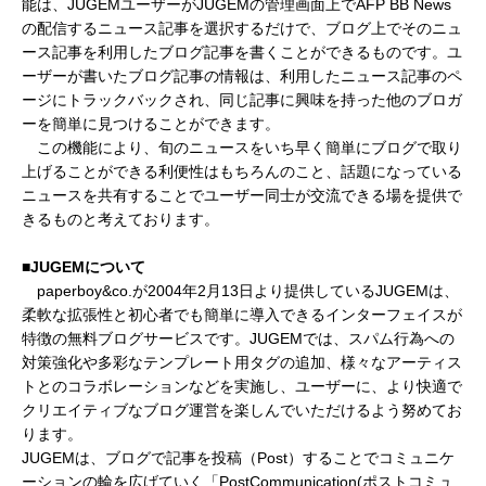
能は、JUGEMユーザーがJUGEMの管理画面上でAFP BB News
の配信するニュース記事を選択するだけで、ブログ上でそのニュ
ース記事を利用したブログ記事を書くことができるものです。ユ
ーザーが書いたブログ記事の情報は、利用したニュース記事のペ
ージにトラックバックされ、同じ記事に興味を持った他のブロガ
ーを簡単に見つけることができます。
この機能により、旬のニュースをいち早く簡単にブログで取り
上げることができる利便性はもちろんのこと、話題になっている
ニュースを共有することでユーザー同士が交流できる場を提供で
きるものと考えております。
■JUGEMについて
paperboy&co.が2004年2月13日より提供しているJUGEMは、
柔軟な拡張性と初心者でも簡単に導入できるインターフェイスが
特徴の無料ブログサービスです。JUGEMでは、スパム行為への
対策強化や多彩なテンプレート用タグの追加、様々なアーティス
トとのコラボレーションなどを実施し、ユーザーに、より快適で
クリエイティブなブログ運営を楽しんでいただけるよう努めてお
ります。
JUGEMは、ブログで記事を投稿（Post）することでコミュニケ
ーションの輪を広げていく「PostCommunication(ポストコミュ