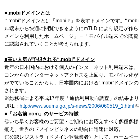
■.mobi
ドメインとは
“.mobi”ドメインとは「mobile」を表すドメインです。“.
ル端末から快適に閲覧できるようにmTLD により規定が作られ
メインを利用したホームページ」＝「モバイル端末での閲覧
に認識されていくことが考えられます。
■高い人気が予想される“.mobi
”ドメイン
近年の日本国内における個人のインターネット利用端末は、
コンからのインターネットアクセスを上回り、モバイル化が
がでていることからも、日本国内における“.mobi”ドメイ
されます。
※総務省による平成17年度「通信利用動向調査」の結果より
URL：
http://www.soumu.go.jp/s-news/2006/060519_1.html
■「お名前.com
」のサービス特徴
◎いち早くお客様のご要望・ご期待にお応えすべく多種多様
揃え、世界のドメインビジネスの動向に迅速に対応。
◎公認レジストラ（ドメイン登録業者）として、ホームペー