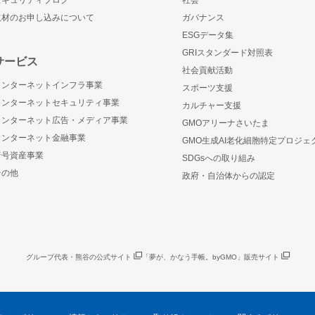
セキュリティブログ
社会
取材のお申し込みについて
ガバナンス
ESGデータ集
GRIスタンダード対照表
サービス
社会貢献活動
インターネットインフラ事業
スポーツ支援
インターネットセキュリティ事業
カルチャー支援
インターネット広告・メディア事業
GMOアリーナさいたま
インターネット金融事業
GMO生成AI老化細胞特定プロジェ
暗号資産事業
SDGsへの取り組み
その他
政府・自治体からの認定
グループ代表・熊谷の公式サイト
「夢が、かなう手帳。byGMO」販売サイト