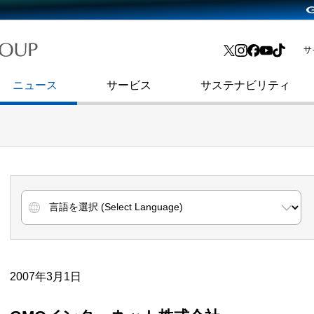
略・
よくあるご質問
渋谷フクラス入館方法
会社沿革
プレスリリース
インターネット広告・メディア事業
IR情報メール
サ
ョン
社史
セキュリティブログ
インターネット金融事業
コーポレート・アイデンティティ
ニュース
サービス
サステナビリティ
2007年3月1日