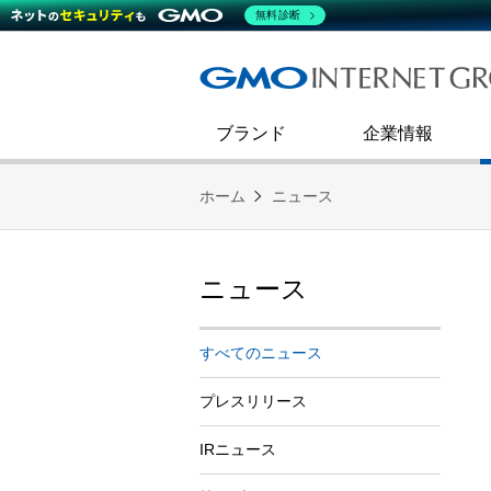
熊谷正寿が語るグループ成長戦
会社概要
無料診断
コミュニケーション
事業戦略
キャリア採用
すべてのニュース
インターネットインフラ事業
ダイバーシティ＆インクルージ
財務・業績
第二新卒採用
技術ブログ
インターネットセキュリティ事業
企業理念
ブランド
企業情報
ホーム
ニュース
ニュース
すべてのニュース
プレスリリース
IRニュース