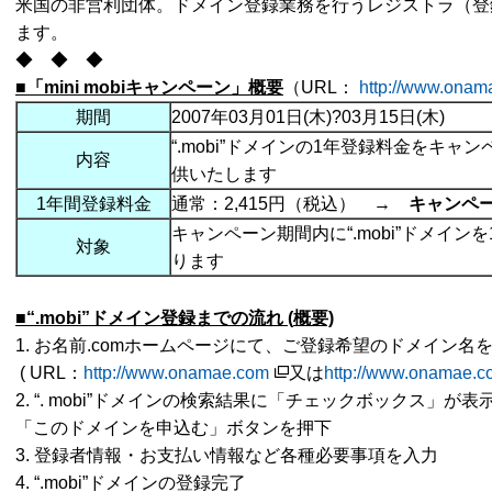
米国の非営利団体。ドメイン登録業務を行うレジストラ（登
ます。
◆ ◆ ◆
■「
mini mobi
キャンペーン」概要
（URL：
http://www.onam
期間
2007年03月01日(木)?03月15日(木)
“.mobi”ドメインの1年登録料金をキ
内容
供いたします
1年間登録料金
通常：2,415円（税込） →
キャンペ
キャンペーン期間内に“.mobi”ドメイ
対象
ります
■“.mobi
”ドメイン登録までの流れ (
概要)
1. お名前.comホームページにて、ご登録希望のドメイン名
( URL：
http://www.onamae.com
又は
http://www.onamae.c
2. “. mobi”ドメインの検索結果に「チェックボックス」
「このドメインを申込む」ボタンを押下
3. 登録者情報・お支払い情報など各種必要事項を入力
4. “.mobi”ドメインの登録完了