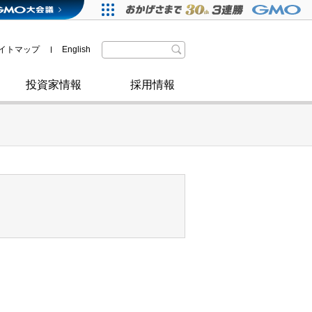
格付・社債情報
SDGsへの取り組み
IRニュース
暗号資産事業
株主優待
イトマップ
English
政府・自治体からの認定
取材のお申し込みについて
その他
投資家情報
採用情報