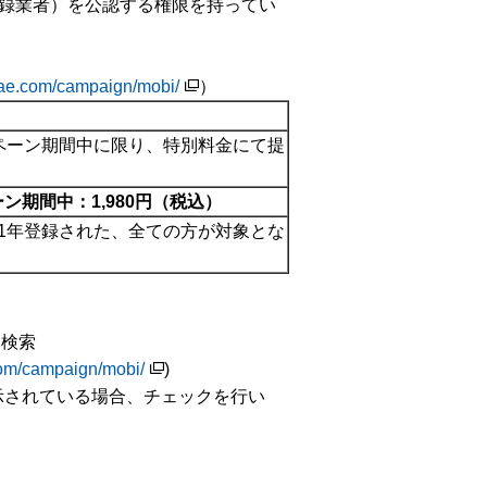
録業者）を公認する権限を持ってい
ae.com/campaign/mobi/
）
ャンペーン期間中に限り、特別料金にて提
ーン期間中：
1,980
円（税込）
ンを1年登録された、全ての方が対象とな
を検索
om/campaign/mobi/
)
が表示されている場合、チェックを行い