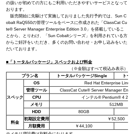
の扱いが初めての方にもご利用いただきやすいサービスとなって
おります。
販売開始に先駆けて実施しておりました先行予約では、Sun C
obalt RaQ550の管理ツールをベースに作成された「ClassCat Cu
te® Server Manager Enterprise Edition 3.0」を搭載しているこ
とから、とりわけ、「Sun Cobaltシリーズ」を利用されている方
からご好評をいただき、多くのお問い合わせ・お申し込みをいた
だいております。
■「トータルパッケージ」スペックおよび料金
（※金額はすべて税込み表示）
プラン名
トータルパッケージ
Single
トー
OS
Red Hat Enterprise Linux 
管理ツール
ClassCat Cute® Server Manager Enter
スペック
CPU
インテル
® Pentium® 4 2.8
メモリ
512MB
HDD
80GB
80
初期設定費用
￥52,500
料金
月額費用
￥44,100
※メモリ増設費は別料金になります。