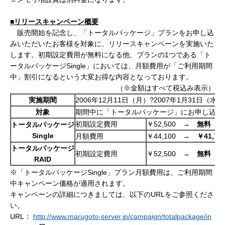
■リリースキャンペーン概要
販売開始を記念し、「トータルパッケージ」プランをお申し込
みいただいたお客様を対象に、リリースキャンペーンを実施いた
します。初期設定費用が無料になる他、プランの1つである「ト
ータルパッケージSingle」においては、月額費用が「ご利用期間
中」割引になるという大変お得な内容となっております。
（※金額はすべて税込み表示）
実施期間
2006年12月11日（月）?2007年1月31日（水
対象
期間中に「トータルパッケージ」にお申し込み
初期設定費用
￥52,500 →
無料
トータルパッケージ
Single
月額費用
￥44,100 →
￥
41,79
トータルパッケージ
初期設定費用
￥52,500 →
無料
RAID
※「トータルパッケージSingle」プラン月額費用は、ご利用期間
中キャンペーン価格が適用されます。
キャンペーンの詳細につきましては、以下のURLをご参照くださ
い。
URL：
http://www.marugoto-server.jp/campaign/totalpackage/in