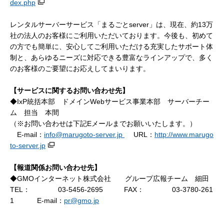
dex.php
レンタルサーバーサービス「まるごとserver」は、現在、
約
13万
社の法人のお客様にご利用いただいております。今後も、初めて
の方でも簡単に、安心してご利用いただける充実したサポート体
制と、あらゆるニーズに対応できる豊富なラインアップで、多く
のお客様のご要望にお応えしてまいります。
【サービスに関するお問い合わせ先】
◆IxP統括本部 ドメインWebサービス事業本部 サーバーチー
ム 担当 本間
（※お問い合わせは下記Eメールまでお願いいたします。）
E-mail：
info@marugoto-server.jp
URL：
http://www.marugo
to-server.jp
【報道関係お問い合わせ先】
◆GMOインターネット株式会社 グループ広報チーム 細田
TEL：
03-5456-2695
FAX：
03-3780-261
1
E-mail：
pr@gmo.jp