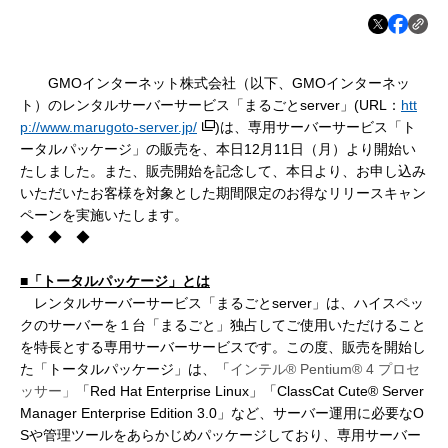
GMOインターネット株式会社（以下、GMOインターネッ
ト）のレンタルサーバーサービス「まるごとserver」(URL：
htt
p://www.marugoto-server.jp/
)は、専用サーバー
サービス「ト
ータルパッケージ」の販売を、本日
12月11日（月）より開始い
たしました。また、販売開始を記念して、本日より、お申し込み
いただいたお客様を対象とした期間限定のお得なリリースキャン
ペーンを実施いたします。
◆ ◆ ◆
■「トータルパッケージ」とは
レンタルサーバーサービス「まるごとserver」は、ハイスペッ
クのサーバーを１台「まるごと」独占してご使用いただけること
を特長とする専用サーバーサービスです。この度、販売を開始し
た「トータルパッケージ」は、「
インテル
® Pentium® 4
プロセ
ッサー」
「Red Hat Enterprise Linux」「ClassCat Cute® Server
Manager Enterprise Edition 3.0」など、サーバー運用に必要なO
Sや管理ツールをあらかじめパッケージしており、専用サーバー