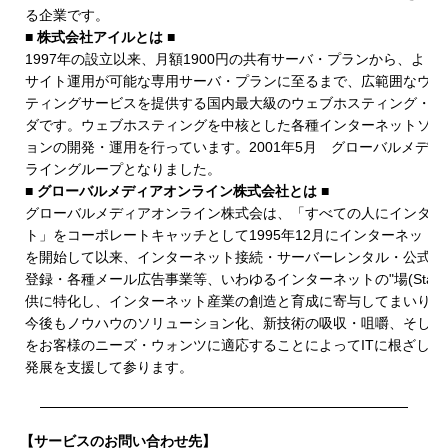
る企業です。
■ 株式会社アイルとは ■
1997年の設立以来、月額1900円の共有サーバ・プランから、より
サイト運用が可能な専用サーバ・プランに至るまで、広範囲なウェ
ティングサービスを提供する国内最大級のウェブホスティング・プ
ダです。ウェブホスティングを中核とした各種インターネットソリ
ョンの開発・運用を行っています。2001年5月 グローバルメディ
ライングループとなりました。
■ グローバルメディアオンライン株式会社とは ■
グローバルメディアオンライン株式会は、「すべての人にインター
ト」をコーポレートキャッチとして1995年12月にインターネット
を開始して以来、インターネット接続・サーバーレンタル・公式ド
登録・各種メール広告事業等、いわゆるインターネットの"場(Stage
供に特化し、インターネット産業の創造と育成に寄与してまいりま
今後もノウハウのソリューション化、新技術の吸収・咀嚼、そして
をお客様のニーズ・ウォンツに適応することによってITに根ざした
発展を支援して参ります。
【サービスのお問い合わせ先】