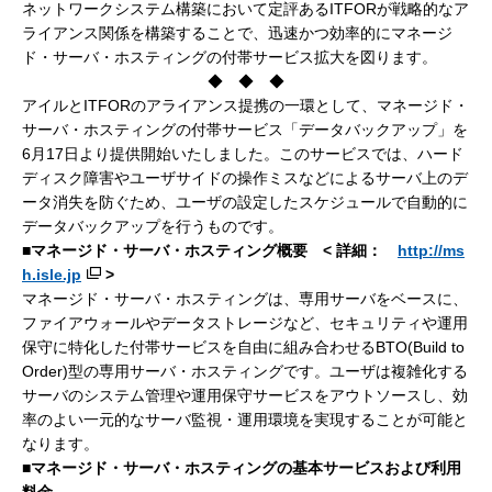
ネットワークシステム構築において定評あるITFORが戦略的なア
ライアンス関係を構築することで、迅速かつ効率的にマネージ
ド・サーバ・ホスティングの付帯サービス拡大を図ります。
◆ ◆ ◆
アイルとITFORのアライアンス提携の一環として、マネージド・
サーバ・ホスティングの付帯サービス「データバックアップ」を
6月17日より提供開始いたしました。このサービスでは、ハード
ディスク障害やユーザサイドの操作ミスなどによるサーバ上のデ
ータ消失を防ぐため、ユーザの設定したスケジュールで自動的に
データバックアップを行うものです。
■マネージド・サーバ・ホスティング概要 < 詳細：
http://ms
h.isle.jp
>
マネージド・サーバ・ホスティングは、専用サーバをベースに、
ファイアウォールやデータストレージなど、セキュリティや運用
保守に特化した付帯サービスを自由に組み合わせるBTO(Build to
Order)型の専用サーバ・ホスティングです。ユーザは複雑化する
サーバのシステム管理や運用保守サービスをアウトソースし、効
率のよい一元的なサーバ監視・運用環境を実現することが可能と
なります。
■マネージド・サーバ・ホスティングの基本サービスおよび利用