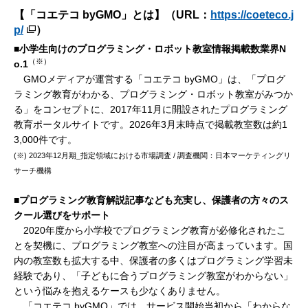
【「コエテコ byGMO」とは】（URL：
https://coeteco.j
p/
）
■小学生向けのプログラミング・ロボット教室情報掲載数業界N
（※）
o.1
GMOメディアが運営する「コエテコ byGMO」は、「プログ
ラミング教育がわかる、プログラミング・ロボット教室がみつか
る」をコンセプトに、2017年11月に開設されたプログラミング
教育ポータルサイトです。2026年3月末時点で掲載教室数は約1
3,000件です。
(※) 2023年12月期_指定領域における市場調査 / 調査機関：日本マーケティングリ
サーチ機構
■プログラミング教育解説記事なども充実し、保護者の方々のス
クール選びをサポート
2020年度から小学校でプログラミング教育が必修化されたこ
とを契機に、プログラミング教室への注目が高まっています。国
内の教室数も拡大する中、保護者の多くはプログラミング学習未
経験であり、「子どもに合うプログラミング教室がわからない」
という悩みを抱えるケースも少なくありません。
「コエテコ byGMO」では、サービス開始当初から「わからな