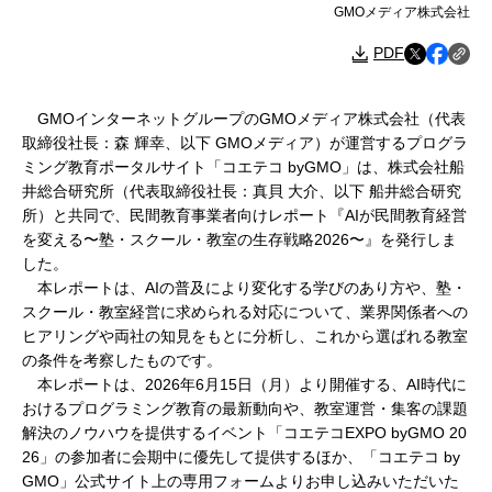
GMOメディア株式会社
PDF
GMOインターネットグループのGMOメディア株式会社（代表
取締役社長：森 輝幸、以下 GMOメディア）が運営するプログラ
ミング教育ポータルサイト「コエテコ byGMO」は、株式会社船
井総合研究所（代表取締役社長：真貝 大介、以下 船井総合研究
所）と共同で、民間教育事業者向けレポート『AIが民間教育経営
を変える〜塾・スクール・教室の生存戦略2026〜』を発行しま
した。
本レポートは、AIの普及により変化する学びのあり方や、塾・
スクール・教室経営に求められる対応について、業界関係者への
ヒアリングや両社の知見をもとに分析し、これから選ばれる教室
の条件を考察したものです。
本レポートは、2026年6月15日（月）より開催する、AI時代に
おけるプログラミング教育の最新動向や、教室運営・集客の課題
解決のノウハウを提供するイベント「コエテコEXPO byGMO 20
26」の参加者に会期中に優先して提供するほか、「コエテコ by
GMO」公式サイト上の専用フォームよりお申し込みいただいた