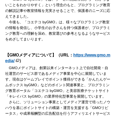
いことをわかりやすく」という理念のもと、プログラミング教育
の解説記事や教室情報を充実させることで、保護者のニーズに応
えてきました。
今後も、「コエテコ byGMO」は、様々なプログラミング教室
の情報を発信し、小学生のお子さんを持つ保護者が、プログラミ
ング教育への理解を深め、教室選びの参考となるようなサービス
をめざしてまいります。
【GMOメディアについて】（URL：
https://www.gmo.m
edia/
）
GMOメディアは、創業以来インターネット上で自社開発・自
社運営のサービス群であるメディア事業を中心に展開していま
す。現在はゲームプレイでポイント獲得ができる「かんたんゲー
ムボックス byGMO」などのポイント関連事業と、プログラミン
グ教育ポータル「コエテコ byGMO」と美容医療チケットサイト
「キレイパス byGMO」の業界特化型事業を展開しています。
さらに、ソリューション事業としてメディア運営で培ったノウ
ハウを基にポイントサイトの構築・運営を支援する「GMOリピ
ータス」や成果報酬型の広告配信を行うアフィリエイトサービス