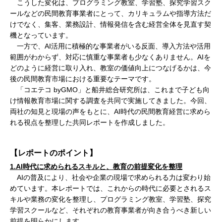
こうした変化は、プログラミング教室、学習塾、探究学習スク
ールなどの民間教育事業者にとって、カリキュラムや指導方法だ
けでなく、集客、業務設計、情報発信を含む経営全体を見直す契
機となっています。
一方で、AI活用に積極的な事業者がいる反面、導入方法や活用
範囲がわからず、対応に慎重な事業者も少なくありません。AIを
どのように経営に取り入れ、教室の価値向上につなげるかは、今
後の民間教育市場における重要なテーマです。
「コエテコ byGMO」と船井総合研究所は、これまで子ども向
け情報教育市場に関する調査を共同で実施してきました。今回、
両社の知見と現場の声をもとに、AI時代の民間教育経営に求めら
れる視点を整理した共同レポートを作成しました。
【レポートのポイント】
1.AI時代に求められるスキルと、教育の前提変化を整理
AIの普及により、社会や企業の現場で求められる力は変わり始
めています。本レポートでは、これからの時代に必要とされるス
キルや業務の変化を整理し、プログラミング教室、学習塾、探究
学習スクールなど、それぞれの教育事業者が向き合うべき新しい
前提を明らかにします。