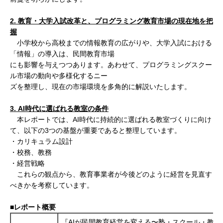
2. 教育・大学入試改革と、プログラミング教育市場の現在地を把
握
小学校から高校までの情報教育の広がりや、大学入試における
「情報」の導入は、民間教育市場
にも影響を与えつつあります。あわせて、プログラミングスクー
ル市場の動向や多様化するニー
ズを整理し、現在の市場環境を多角的に解説いたします。
3. AI時代に選ばれる教室の条件
本レポートでは、AI時代に持続的に選ばれる教室づくりに向け
て、以下の3つの基盤が重要であると整理しています。
・カリキュラム設計
・校務、教務
・経営戦略
これらの観点から、教育事業者が今後どのように経営を見直す
べきかを考察しています。
■レポート概要
『AIが民間教育経営を変える〜塾・スクール・教室