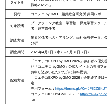
タイトル
戦略2026〜』
発行
コエテコ byGMO・船井総合研究所 共同レポート20
プログラミング教室・学習塾・探究学習スクールの
対象読者
者・運営責任者
業界関係者へのヒアリング、両社保有データ、公開
調査方法
分析
調査期間
2026年4月1日（水）～5月31日（日）
「コエテコEXPO byGMO 2026」参加者へ優先提
び「コエテコ byGMO」公式サイト上の専用フォー
お申し込みいただいた方に無料提供。
「コエテコEXPO byGMO 2026」会期終了後は一
配布方法
定
専用フォーム：
https://forms.gle/Kv4JP82Zi5kUTss
コエテコEXPO byGMO 2026：
https://ai-expo.coete