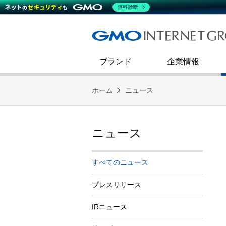
熊谷正寿が語るグループ成長戦
会社概要
無料診断
コミュニケーション
事業戦略
キャリア採用
すべてのニュース
インターネットインフラ事業
ダイバーシティ＆インクルージ
財務・業績
第二新卒採用
技術ブログ
インターネットセキュリティ事業
企業理念
ブランド
企業情報
ホーム
ニュース
ニュース
すべてのニュース
プレスリリース
IRニュース