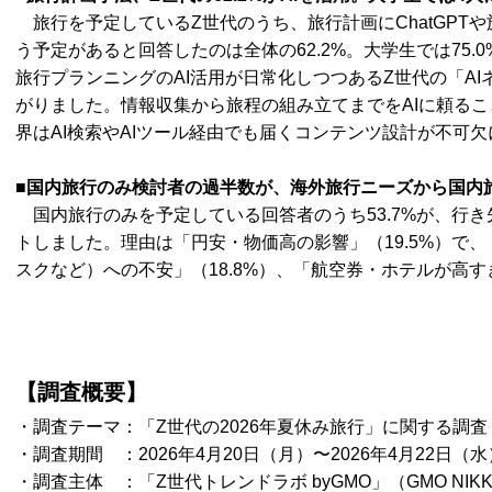
旅行を予定しているZ世代のうち、旅行計画にChatGPTや
う予定があると回答したのは全体の62.2%。大学生では75.0
旅行プランニングのAI活用が日常化しつつあるZ世代の「A
がりました。情報収集から旅程の組み立てまでをAIに頼る
界はAI検索やAIツール経由でも届くコンテンツ設計が不可
■国内旅行のみ検討者の過半数が、海外旅行ニーズから国内
国内旅行のみを予定している回答者のうち53.7%が、行
トしました。理由は「円安・物価高の影響」（19.5%）で
スクなど）への不安」（18.8%）、「航空券・ホテルが高す
【調査概要】
・調査テーマ：「Z世代の2026年夏休み旅行」に関する調査
・調査期間 ：2026年4月20日（月）〜2026年4月22日（水
・調査主体 ：「Z世代トレンドラボ byGMO」（GMO NIK