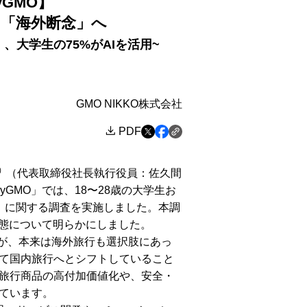
yGMO】
は「海外断念」へ
大学生の75%がAIを活用~
GMO NIKKO株式会社
PDF
）
（代表取締役社長執行役員：佐久間
yGMO」では、18〜28歳の大学生お
行」に関する調査を実施しました。本調
実態について明らかにしました。
%が、本来は海外旅行も選択肢にあっ
て国内旅行へとシフトしていること
旅行商品の高付加価値化や、安全・
ています。