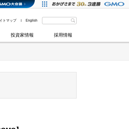
格付・社債情報
SDGsへの取り組み
IRニュース
暗号資産事業
株主優待
イトマップ
English
政府・自治体からの認定
取材のお申し込みについて
その他
投資家情報
採用情報