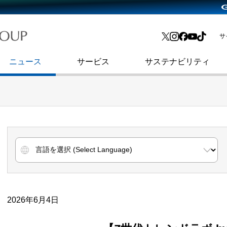
略・
よくあるご質問
渋谷フクラス入館方法
会社沿革
プレスリリース
インターネット広告・メディア事業
IR情報メール
サ
ョン
社史
セキュリティブログ
インターネット金融事業
コーポレート・アイデンティティ
ニュース
サービス
サステナビリティ
2026年6月4日