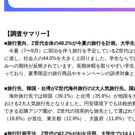
【調査サマリー】
■旅行意向、Z世代全体の48.2%が今夏の旅行を計画。大学
今夏（7〜9月）に宿泊を伴う旅行を予定しているZ世代は全体の
に達し、社会人の44.0%を大きく上回りました。学生なら
みへの期待が反映されています。長期休暇を取りやすい学生
っており、夏季限定の旅行商品やキャンペーンの訴求対象と
■旅行先、韓国・台湾がZ世代海外旅行の2大人気旅行先。国
海外旅行先では韓国（39.1%）と台湾（35.9%）が他国
おける2大人気旅行先となりました。円安環境下でも比較的
できる近隣アジア圏が、Z世代の現実的な旅先として選ばれ
（18.8%）が首位、東京都（12.9%）、大阪府（11.8%）で
■旅行計画手法、Z世代の62.2%がAIを活用。大学生では4人