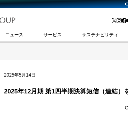
略・
よくあるご質問
渋谷フクラス入館方法
会社沿革
プレスリリース
インターネット広告・メディア事業
IR情報メール
ョン
社史
セキュリティブログ
インターネット金融事業
コーポレート・アイデンティティ
ニュース
サービス
サステナビリティ
2025年5月14日
2025年12月期 第1四半期決算短信（連結