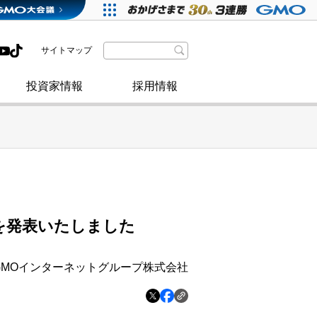
格付・社債情報
SDGsへの取り組み
IRニュース
暗号資産事業
株主優待
サイトマップ
政府・自治体からの認定
取材のお申し込みについて
その他
投資家情報
採用情報
）を発表いたしました
GMOインターネットグループ株式会社