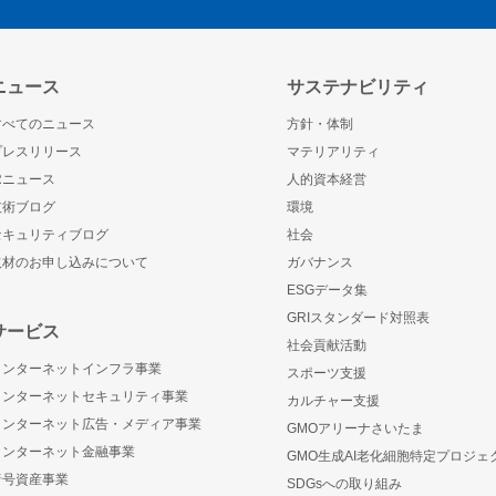
ニュース
サステナビリティ
すべてのニュース
方針・体制
プレスリリース
マテリアリティ
IRニュース
人的資本経営
技術ブログ
環境
セキュリティブログ
社会
取材のお申し込みについて
ガバナンス
ESGデータ集
GRIスタンダード対照表
サービス
社会貢献活動
インターネットインフラ事業
スポーツ支援
インターネットセキュリティ事業
カルチャー支援
インターネット広告・メディア事業
GMOアリーナさいたま
インターネット金融事業
GMO生成AI老化細胞特定プロジェ
暗号資産事業
SDGsへの取り組み