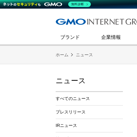
熊谷正寿が語るグループ成長戦
会社概要
無料診断
コミュニケーション
事業戦略
キャリア採用
すべてのニュース
インターネットインフラ事業
ダイバーシティ＆インクルージ
財務・業績
第二新卒採用
技術ブログ
インターネットセキュリティ事業
企業理念
ブランド
企業情報
ホーム
ニュース
ニュース
すべてのニュース
プレスリリース
IRニュース