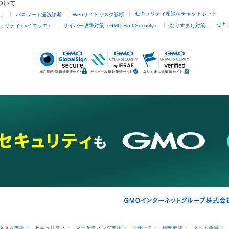
ついて
セキュリティ相談AIチャットボット
4」
パスワード漏洩診断
Webサイトリスク診断
セキ
ュリティ byイエラエ）
サイバー攻撃対策（GMO Flatt Security）
なりすまし対策
ネスを支援
セキュリティ
マーケティング支援
リサーチ
情報収集
ネット金融