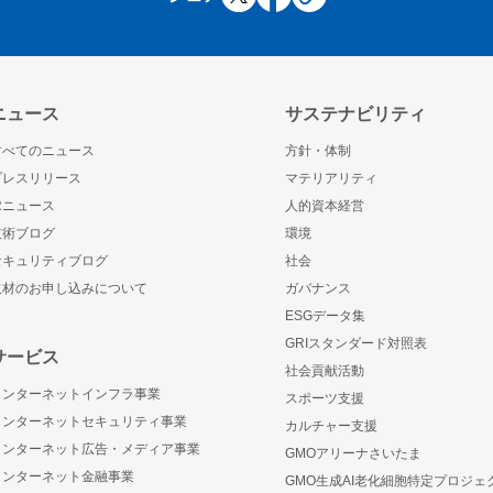
ニュース
サステナビリティ
すべてのニュース
方針・体制
プレスリリース
マテリアリティ
IRニュース
人的資本経営
技術ブログ
環境
セキュリティブログ
社会
取材のお申し込みについて
ガバナンス
ESGデータ集
GRIスタンダード対照表
サービス
社会貢献活動
インターネットインフラ事業
スポーツ支援
インターネットセキュリティ事業
カルチャー支援
インターネット広告・メディア事業
GMOアリーナさいたま
インターネット金融事業
GMO生成AI老化細胞特定プロジェ