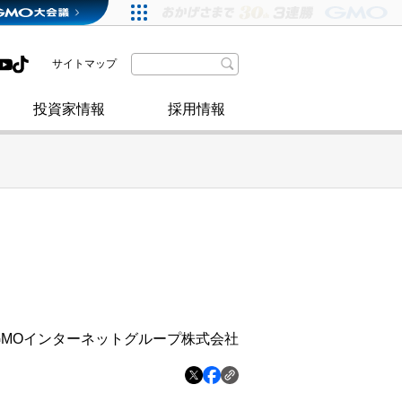
格付・社債情報
SDGsへの取り組み
IRニュース
暗号資産事業
株主優待
サイトマップ
政府・自治体からの認定
取材のお申し込みについて
その他
投資家情報
採用情報
GMOインターネットグループ株式会社