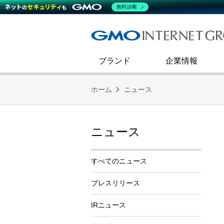
熊谷正寿が語るグループ成長戦
会社概要
無料診断
コミュニケーション
事業戦略
キャリア採用
すべてのニュース
インターネットインフラ事業
ダイバーシティ＆インクルージ
財務・業績
第二新卒採用
技術ブログ
インターネットセキュリティ事業
企業理念
ブランド
企業情報
ホーム
ニュース
ニュース
すべてのニュース
プレスリリース
IRニュース