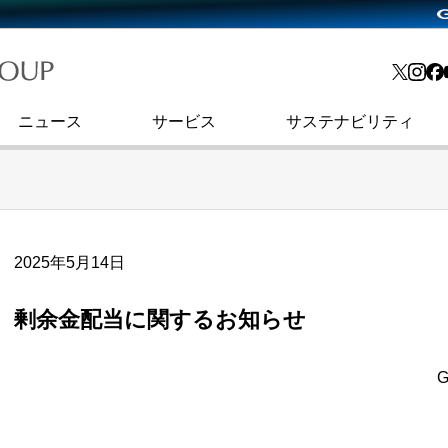
略・
よくあるご質問
渋谷フクラス入館方法
会社沿革
プレスリリース
インターネット広告・メディア事業
IR情報メール
ョン
社史
セキュリティブログ
インターネット金融事業
コーポレート・アイデンティティ
ニュース
サービス
サステナビリティ
2025年5月14日
剰余金配当に関するお知らせ