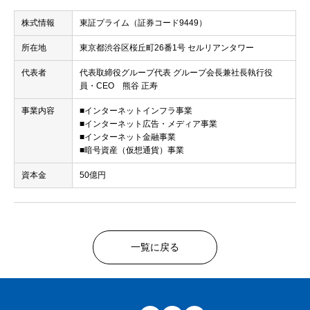
株式情報
東証プライム（証券コード9449）
所在地
東京都渋谷区桜丘町26番1号 セルリアンタワー
代表者
代表取締役グループ代表 グループ会長兼社長執行役
員・CEO 熊谷 正寿
事業内容
■インターネットインフラ事業
■インターネット広告・メディア事業
■インターネット金融事業
■暗号資産（仮想通貨）事業
資本金
50億円
一覧に戻る