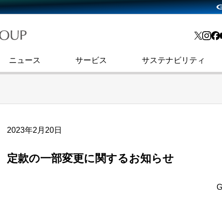
略・
よくあるご質問
渋谷フクラス入館方法
会社沿革
プレスリリース
インターネット広告・メディア事業
IR情報メール
ョン
社史
セキュリティブログ
インターネット金融事業
コーポレート・アイデンティティ
ニュース
サービス
サステナビリティ
2023年2月20日
定款の一部変更に関するお知らせ