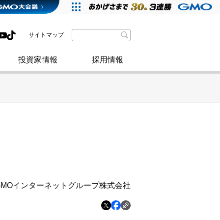
格付・社債情報
SDGsへの取り組み
IRニュース
暗号資産事業
株主優待
サイトマップ
政府・自治体からの認定
取材のお申し込みについて
その他
投資家情報
採用情報
GMOインターネットグループ株式会社