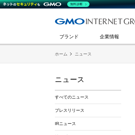
熊谷正寿が語るグループ成長戦
会社概要
無料診断
コミュニケーション
事業戦略
キャリア採用
すべてのニュース
インターネットインフラ事業
ダイバーシティ＆インクルージ
財務・業績
第二新卒採用
技術ブログ
インターネットセキュリティ事業
企業理念
ブランド
企業情報
ホーム
ニュース
ニュース
すべてのニュース
プレスリリース
IRニュース