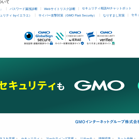
ついて
セキュリティ相談AIチャットボット
4」
パスワード漏洩診断
Webサイトリスク診断
セキ
ュリティ byイエラエ）
サイバー攻撃対策（GMO Flatt Security）
なりすまし対策
ネスを支援
セキュリティ
マーケティング支援
リサーチ
情報収集
ネット金融