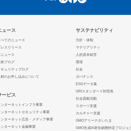
ニュース
サステナビリティ
すべてのニュース
方針・体制
プレスリリース
マテリアリティ
IRニュース
人的資本経営
技術ブログ
環境
セキュリティブログ
社会
取材のお申し込みについて
ガバナンス
ESGデータ集
GRIスタンダード対照表
サービス
社会貢献活動
インターネットインフラ事業
スポーツ支援
インターネットセキュリティ事業
カルチャー支援
インターネット広告・メディア事業
GMOアリーナさいたま
インターネット金融事業
GMO生成AI老化細胞特定プロジェ