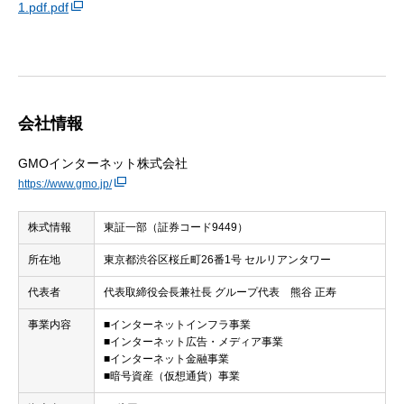
1.pdf.pdf
会社情報
GMOインターネット株式会社
https://www.gmo.jp/
株式情報
東証一部（証券コード9449）
所在地
東京都渋谷区桜丘町26番1号 セルリアンタワー
代表者
代表取締役会長兼社長 グループ代表 熊谷 正寿
事業内容
■インターネットインフラ事業
■インターネット広告・メディア事業
■インターネット金融事業
■暗号資産（仮想通貨）事業