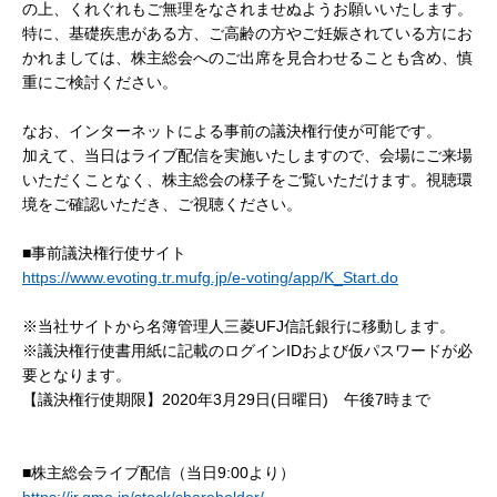
の上、くれぐれもご無理をなされませぬようお願いいたします。
特に、基礎疾患がある方、ご高齢の方やご妊娠されている方にお
かれましては、株主総会へのご出席を見合わせることも含め、慎
重にご検討ください。
なお、インターネットによる事前の議決権行使が可能です。
加えて、当日はライブ配信を実施いたしますので、会場にご来場
いただくことなく、株主総会の様子をご覧いただけます。視聴環
境をご確認いただき、ご視聴ください。
■事前議決権行使サイト
https://www.evoting.tr.mufg.jp/e-voting/app/K_Start.do
※当社サイトから名簿管理人三菱UFJ信託銀行に移動します。
※議決権行使書用紙に記載のログインIDおよび仮パスワードが必
要となります。
【議決権行使期限】2020年3月29日(日曜日) 午後7時まで
■株主総会ライブ配信（当日9:00より）