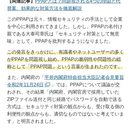
【関連記事】
PPAPとは？問題視される4つの理由と代
替案、効果的な対策方法を徹底解説
このPPAPは元々、情報セキュリティの手法として企業
を中心に利用されてきました。しかし、PPAPの名付け
親である大泰司章氏は「セキュリティ対策として無意
味」として、PPAPを批判するようになりました。
この発言をきっかけに、有識者やネットユーザーの多く
がPPAPを問題視し始め、PPAPの脆弱性や問題性の総
称として「PPAP問題」という言葉が生まれたのです。
また、内閣府の「
平井内閣府特命担当大臣記者会見要旨
令和2年11月24日
」では、PPAPについて議論が交
わされ、その結果「内閣府、内閣官房で採用していた
ZIPファイル送付と同じ経路でパスワードを自動で送る
方式は、セキュリティ対策の観点からも、受け取る側の
利便性の観点からも、適切なものではないと考えていま
す」と明言されました。