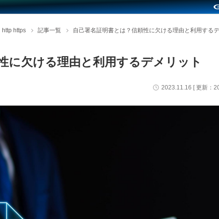
http https
記事一覧
自己署名証明書とは？信頼性に欠ける理由と利用する
性に欠ける理由と利用するデメリット
2023.11.16
[ 更新：
2