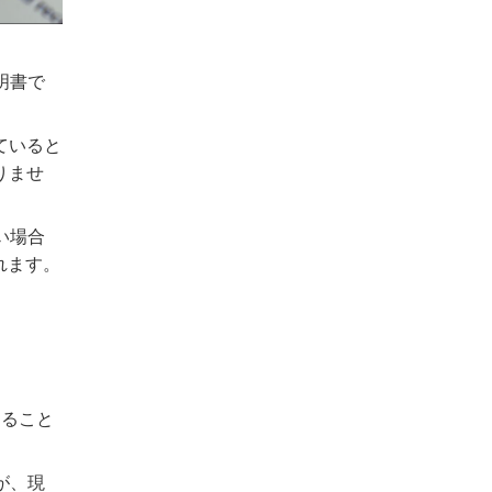
明書で
ていると
りませ
い場合
れます。
すること
が、現