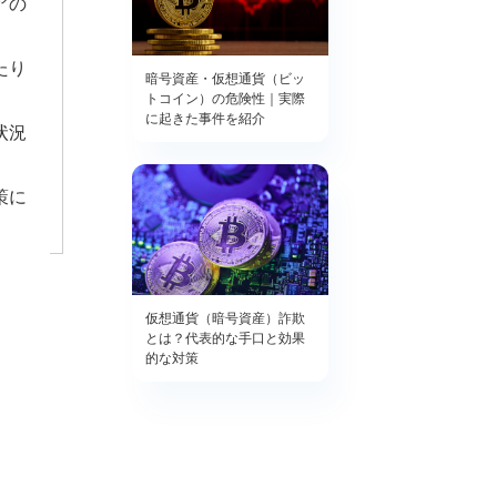
アの
たり
暗号資産・仮想通貨（ビッ
トコイン）の危険性｜実際
に起きた事件を紹介
状況
策に
仮想通貨（暗号資産）詐欺
とは？代表的な手口と効果
的な対策