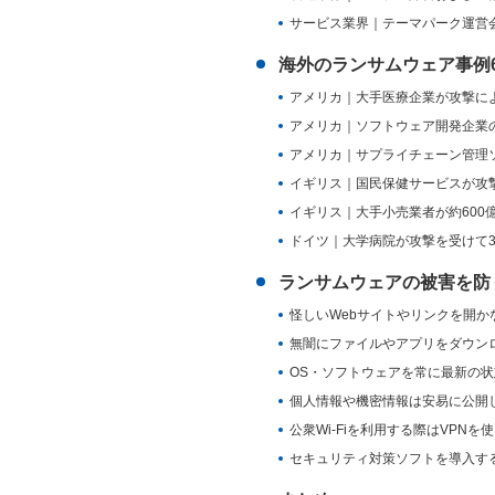
サービス業界｜テーマパーク運営
海外のランサムウェア事例
アメリカ｜大手医療企業が攻撃によ
アメリカ｜ソフトウェア開発企業
アメリカ｜サプライチェーン管理
イギリス｜国民保健サービスが攻
イギリス｜大手小売業者が約600
ドイツ｜大学病院が攻撃を受けて
ランサムウェアの被害を防
怪しいWebサイトやリンクを開か
無闇にファイルやアプリをダウン
OS・ソフトウェアを常に最新の
個人情報や機密情報は安易に公開
公衆Wi-Fiを利用する際はVPNを
セキュリティ対策ソフトを導入す