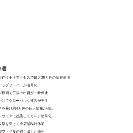
9選
を伴う不正アクセスで最大39万件の情報漏洩
アップサーバーが暗号化
が原因で工場の出荷が一時停止
受けてグローバルな被害が発生
スを受け約4万件の個人情報が流出
ムウェアに感染してカルテ暗号化
攻撃を受けて全店舗臨時休業
部ファイルの持ち出しが発生