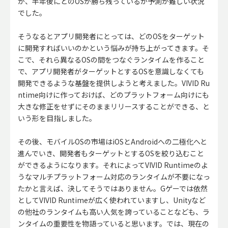
が、半年後にどのOSが勝ち残っているか予測が難しい状況
でした。
そうなるとアプリ開発者にとっては、どのOSをターゲット
に開発すればいいのかという悩みが持ち上がってきます。そ
こで、それら異なるOSの間をつなぐランタイムを作ること
で、アプリ開発者がターゲットとするOSを意識しなくても
開発できるような基盤を提供しようと考えました。VIVID Ru
ntime向けに作っておけば、どのプラットフォーム向けにも
大きな修正をせずにそのままリリースすることができる、と
いう形を目指しました。
その後、モバイルOSの市場はiOSとAndroidへの二極化へと
進んでいき、開発者もターゲットとするOSを絞り込むこと
ができるようになります。それによってVIVID Runtimeのよ
うなマルチプラットフォーム対応のランタイムが不要になっ
たかと言えば、決してそうではありません。Gゲーでは依然
としてVIVID Runtimeが広く使われていますし、Unityなど
の他社のランタイムも高い人気を誇っていることなども、ラ
ンタイムの重要性を物語っていると思います。では、現在の