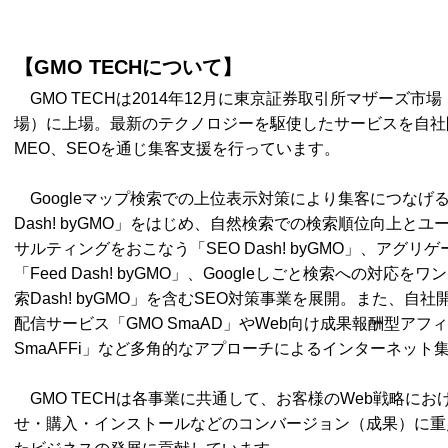
【GMO TECHについて】
GMO TECHは2014年12月に東京証券取引所マザーズ市
場）に上場。最新のテクノロジーを駆使したサービスを自社
MEO、SEOを通じ集客支援を行っています。
Googleマップ検索での上位表示対策により集客につなげ
Dash! byGMO」をはじめ、自然検索での検索順位向上とユ
サルティングをおこなう「SEO Dash! byGMO」、アグ
「Feed Dash! byGMO」、Googleしごと検索への対
索Dash! byGMO」を含むSEO対策事業を展開。また、
配信サービス「GMO SmaAD」やWeb向け成果報酬型アフ
SmaAFFi」など多角的なアプローチによるインターネット
GMO TECHは各事業に共通して、お客様のWeb戦略にお
せ・購入・インストールなどのコンバージョン（成果）に重