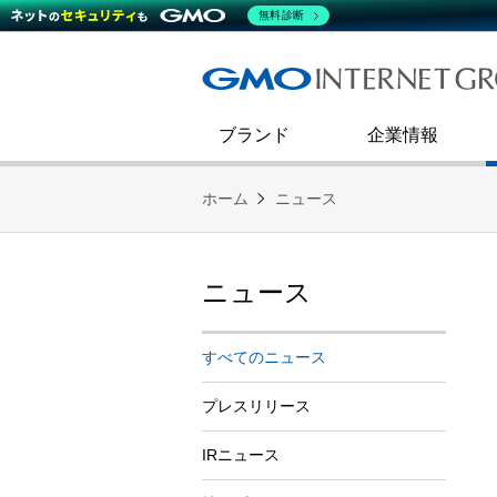
熊谷正寿が語るグループ成長戦
会社概要
無料診断
コミュニケーション
事業戦略
キャリア採用
すべてのニュース
インターネットインフラ事業
ダイバーシティ＆インクルージ
財務・業績
第二新卒採用
技術ブログ
インターネットセキュリティ事業
企業理念
ブランド
企業情報
ホーム
ニュース
ニュース
すべてのニュース
プレスリリース
IRニュース