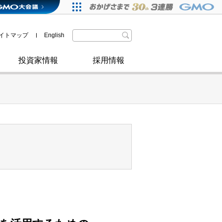
格付・社債情報
SDGsへの取り組み
IRニュース
暗号資産事業
株主優待
イトマップ
English
政府・自治体からの認定
取材のお申し込みについて
その他
投資家情報
採用情報