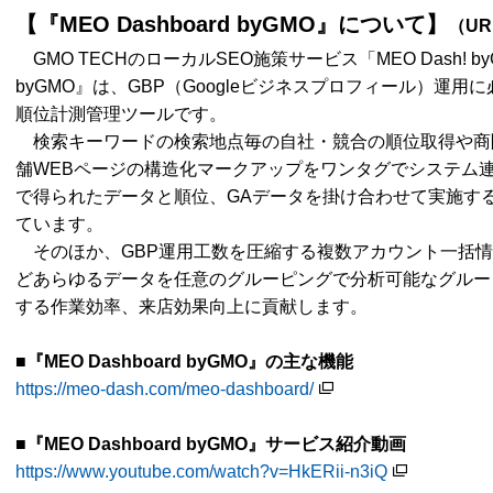
【『MEO Dashboard byGMO』について】
（UR
GMO TECHのローカルSEO施策サービス「MEO Dash! byG
byGMO』は、GBP（Googleビジネスプロフィール）運
順位計測管理ツールです。
検索キーワードの検索地点毎の自社・競合の順位取得や商
舗WEBページの構造化マークアップをワンタグでシステム連
で得られたデータと順位、GAデータを掛け合わせて実施す
ています。
そのほか、GBP運用工数を圧縮する複数アカウント一括情
どあらゆるデータを任意のグルーピングで分析可能なグルー
する作業効率、来店効果向上に貢献します。
■『MEO Dashboard byGMO』の主な機能
https://meo-dash.com/meo-dashboard/
■『MEO Dashboard byGMO』サービス紹介動画
https://www.youtube.com/watch?v=HkERii-n3iQ