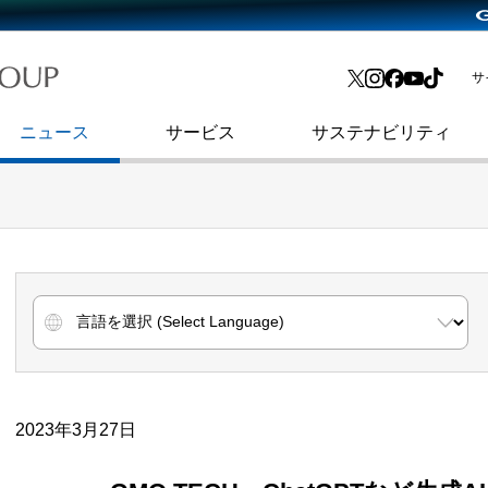
略・
よくあるご質問
渋谷フクラス入館方法
会社沿革
プレスリリース
インターネット広告・メディア事業
IR情報メール
サ
ョン
社史
セキュリティブログ
インターネット金融事業
コーポレート・アイデンティティ
ニュース
サービス
サステナビリティ
2023年3月27日