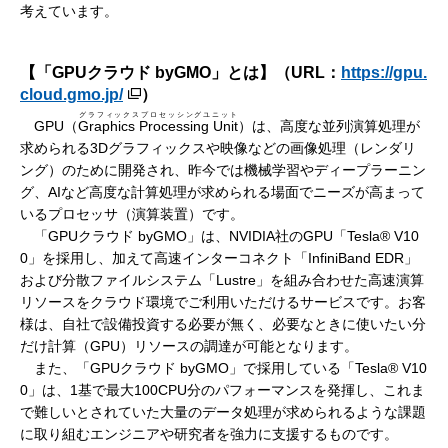
考えています。
【「GPUクラウド byGMO」とは】（URL：
https://gpu.
cloud.gmo.jp/
）
グラフィックスプロセッシングユニット
GPU（
Graphics Processing Unit
）は、高度な並列演算処理が
求められる3Dグラフィックスや映像などの画像処理（レンダリ
ング）のために開発され、昨今では機械学習やディープラーニン
グ、AIなど高度な計算処理が求められる場面でニーズが高まって
いるプロセッサ（演算装置）です。
「GPUクラウド byGMO」は、NVIDIA社のGPU「Tesla® V10
0」を採用し、加えて高速インターコネクト「InfiniBand EDR」
および分散ファイルシステム「Lustre」を組み合わせた高速演算
リソースをクラウド環境でご利用いただけるサービスです。お客
様は、自社で設備投資する必要が無く、必要なときに使いたい分
だけ計算（GPU）リソースの調達が可能となります。
また、「GPUクラウド byGMO」で採用している「Tesla® V10
0」は、1基で最大100CPU分のパフォーマンスを発揮し、これま
で難しいとされていた大量のデータ処理が求められるような課題
に取り組むエンジニアや研究者を強力に支援するものです。