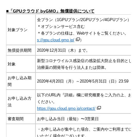
■「GPUクラウド byGMO」無償提供について
全プラン（1GPUプラン/2GPUプラン/4GPUプラン）
＊オプションサービス含む
対象プラン
＊各プランの仕様は、Webサイトをご覧ください。（UR
s://gpu.cloud.gmo.jp/
）
無償提供期間
2020年12月31日（木）まで。
新型コロナウイルス感染症の感染拡大防止を目的とした
対象
治療薬の開発等を行う法人または団体。
お申し込み期
2020年4月20日（月）～2020年5月31日（日）23:59
間
以下のURL内『詳細』欄に研究概要をご入力の上、お申
お申し込み方
ください。
法
https://gpu.cloud.gmo.jp/contact/
審査期間
お申し込み当日（最短）〜3営業日
・お申し込みが集中した場合、ご案内やご利用までにお
いただく場合がございます。