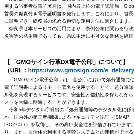
用する当事者型電子署名は、国内最上位の電子認証局「Globa
首長の職責付き電子証明書を発行します。これにより、首長
に証明でき、総務省の求める適切な運用方法に適合します。
奈良県は本サービスの活用により、条例公布に関わる行政
災害等の発生時であっても、県民生活に不可欠な業務を継続
【「GMOサイン行革DX電子公印」について】
（URL：
https://www.gmosign.com/e_delivery
「GMOサイン電子公印」は、官公庁において処分通知に
電子証明書によるリモート署名を使用することで、処分通知
ル化を実現するサービスです。安全性と信頼性を保ちながら
ストを大幅に削減することができます。
令和5年デジタル庁発出の「処分通知等のデジタル化に係
か、国内外の第三者機関によるセキュリティ認証（ISMAP、SOC2
ISO27017）を取得し、その高い安全性を評価されています。
り、また、自治体の利用する基幹システムとの連携ができる