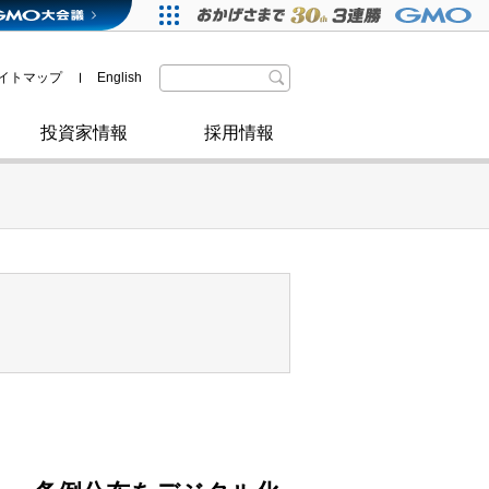
格付・社債情報
SDGsへの取り組み
IRニュース
暗号資産事業
株主優待
イトマップ
English
政府・自治体からの認定
取材のお申し込みについて
その他
投資家情報
採用情報