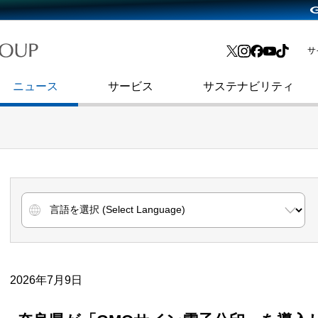
略・
よくあるご質問
渋谷フクラス入館方法
会社沿革
プレスリリース
インターネット広告・メディア事業
IR情報メール
サ
ョン
社史
セキュリティブログ
インターネット金融事業
コーポレート・アイデンティティ
ニュース
サービス
サステナビリティ
2026年7月9日