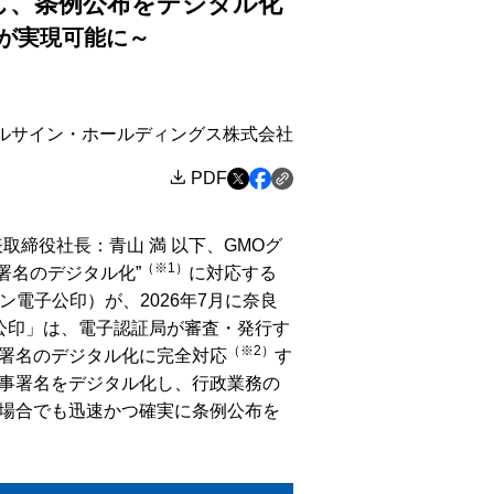
し、条例公布をデジタル化
が実現可能に～
バルサイン・ホールディングス株式会社
PDF
締役社⻑：⻘⼭ 満 以下、GMOグ
（※1）
署名のデジタル化”
に対応する
ン電子公印）が、2026年7月に奈良
公印」は、電子認証局が審査・発行す
（※2）
署名のデジタル化に完全対応
す
事署名をデジタル化し、行政業務の
場合でも迅速かつ確実に条例公布を