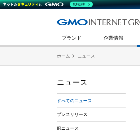
熊谷正寿が語るグループ成長戦
会社概要
無料診断
コミュニケーション
事業戦略
キャリア採用
すべてのニュース
インターネットインフラ事業
ダイバーシティ＆インクルージ
財務・業績
第二新卒採用
技術ブログ
インターネットセキュリティ事業
企業理念
ブランド
企業情報
ホーム
ニュース
ニュース
すべてのニュース
プレスリリース
IRニュース