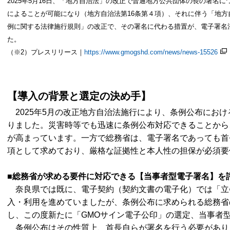
2025年5月16日、「地方自治法」の改正で普通地方公共団体の長の署名
によることが可能になり（地方自治法第16条第４項）、それに伴う「地
例に関する法律施行規則」の改正で、その署名に代わる措置が、電子署名
た。
（※2）プレスリリース｜
https://www.gmogshd.com/news/news-15526
【導入の背景と選定の決め手】
2025年5月の改正地方自治法施行により、条例公布にお
りました。災害時等でも迅速に条例公布対応できることから
が高まっています。一方で総務省は、電子署名であっても首
項として求めており、厳格な証拠性と本人性の担保が必須要
■総務省が求める要件に対応できる【当事者型電子署名】を
奈良県では既に、電子契約（契約文書の電子化）では「立
入・利用を進めていましたが、条例公布に求められる総務省
し、この度新たに「GMOサイン電子公印」の選定、当事者
条例公布はその性質上、首長自らが署名を行う必要があり