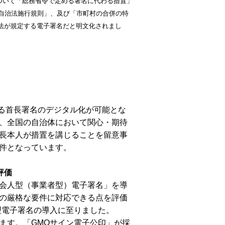
について「総務省令で定める署名に代わる措置」
方自治法施行規則」、及び「市町村の合併の特
法が規定する電子署名だと明文化されまし
ける首長署名のデジタル化が可能とな
、全国の自治体において関心・期待
長本人が措置を講じることを留意事
件となっています。
評価
会人型（事業者型）電子署名」を導
の厳格な要件に対応できる点を評価
型電子署名の導入に至りました。
ます。「GMOサイン電子公印」が採