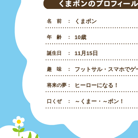
くまポン
名 前 ：
10歳
年 齢 ：
11月15日
誕生日 ：
フットサル・スマホでゲ
趣 味 ：
ヒーローになる！
将来の夢：
～くまー・～ポン！
口くぜ ：